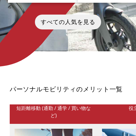
2026年5月、第79回カンヌ国際映
2025年10月29日から東京ビ
画祭のレッドカーペットで、静か
イトで開催される「Japan Mobil
すべての人気を見る
ながら歴史的な瞬間が訪れまし
Show 2025」。近距離移動
た。世界最高峰の映画の祭典に、
した新しい4輪パーソナルモビ
ラボグロウンダイヤモンド——科
ィ「CURIO Q1」が公開され
学が生んだ本物の人工ダイヤが、
表され、今注目を集めていま
初めて本格的に登場したのです。
「CURIO Q1」とはどんなモ
天然石の圧倒的な煌めきが会場を
ィで、どのようなシーンでの
包むなか、新しい輝きを纏ったジ
が想定されているのか、CUR
ュエリーが肩を並べたこの夜は、
開発する他のラインナップ（
「輝きとは何か」という問いを世
カートやベビーカーなど）と
界に投げかけました。
てモビリティの魅力を紐解い
きたいと思います。
パーソナルモビリティのメリット一覧
短距離移動 (通勤 / 通学 / 買い物な
役
ど)