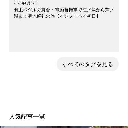
2025年6月07日
弱虫ペダルの舞台・電動自転車で江ノ島から芦ノ
湖まで聖地巡礼の旅【インターハイ初日】
弱虫ペダルのインターハイ初日、江ノ島〜芦ノ湖
すべてのタグを見る
を電動モビリティで巡る聖地巡礼ルート。巻島vs
東堂、坂道100人抜きの奇跡を追体験しながら、
絶景とグルメ、箱根駅伝＆エヴァ自販機まで満喫
する完全ガイド！
人気記事一覧