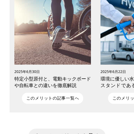
2025年6月30日
2025年6月22日
特定小型原付と、電動キックボード
環境に優しい水
や自転車との違いを徹底解説
スタンドであ
は、2030年
進むのか
このメリットの記事一覧へ
このメリ
2023年の道路交通法改正で「特定小型原
重い荷物の運搬
動機付自転車（特定小型原付）」という
動車。趣味で楽
新区分が登場し、電動キックボードや電
のレジャーや通