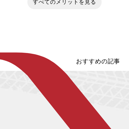
すべてのメリットを見る
動自転車との違いに戸惑う人も多いは
方も多いのでは
ず。この記事では、特定小型原付の定義
一般的なガソリ
から、他の乗り物との比較、必要な免
量が多く、地球
許、交通ルール、注意点まで、交通ルー
響をもたらすと
ルを守って安全に乗りたいあなたの疑問
在、カーボンニ
を解消します。
酸化炭素の排出
進み、少しずつ
でいます。今回
して近年開発が
車」について紹介
おすすめの記事