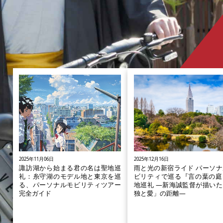
2025年11月06日
2025年12月16日
諏訪湖から始まる君の名は聖地巡
雨と光の新宿ライド パーソナ
礼：糸守湖のモデル地と東京を巡
ビリティで巡る『言の葉の庭
る、パーソナルモビリティツアー
地巡礼 ―新海誠監督が描いた
完全ガイド
独と愛」の距離―