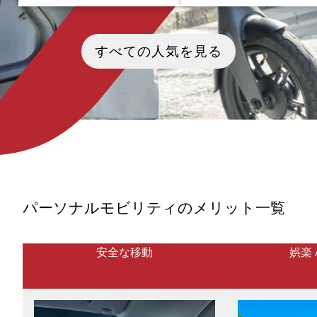
映画『君の名は。』の聖地巡礼完
「あの二人、また会えるだ
全ガイドです。新海誠監督が描い
か。」 2013年に公開された
すべての人気を見る
た東京と長野・諏訪の舞台は、国
監督の珠玉のアニメーション
内外で記録的な大ヒットを生みま
『言の葉の庭』。 靴職人を目
した。監督の初期傑作『秒速5セン
高校生・タカオ（秋月孝雄）
チメートル』の実写映画化が話題
謎めいた年上の女性・ユキノ
となる今、新海ワールドへの注目
野百香里）が、雨の日の新宿
度は最高潮です。本記事では、坂
で出会い、限られた時間の中
道が多い巡礼地を快適に移動する
を通わせていく物語です。物
ためのパーソナルモビリティ・ツ
あらすじ”梅雨の6月。靴職人
アーモデルコース（東京編・諏訪
見る高校1年生のタカオは、雨
編）を詳しくご紹介。ヒロイン・
前、学校を抜け出して日本庭
宮水三葉（みやみず・みつは）の
靴のデッサンを描いていた。
故郷のモデルである諏訪地域の雄
日、東屋で缶ビールを飲む年
大な自然、諏訪湖の畔に根付く組
女性・ユキノと出会う。彼女
パーソナルモビリティのメリット一覧
紐や御神体の神秘性、上諏訪温
り際に、一篇の万葉集をそっ
泉、グルメ、そして新海監督の全
にする。 それから二人は、約
作品の系譜にも触れ、映画の感動
ない「雨の日だけの逢瀬」
を深く味わう旅をナビゲートしま
ね、少しずつ心を通わせて
安全な移動
娯楽 
す。
た。 居場所を見失ったという
ノのために、タカオは彼女の
作ろうと決意する。 やがて梅
明け、逢瀬は途切れてしまう
二人はそれぞれの現実と心に