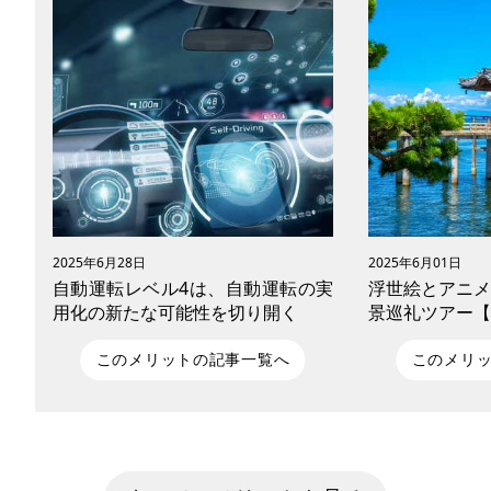
合い、再び歩き出す勇気を見
ていく。”この作品は、のちに
ット作 『君の名は。』 へと
る重要な節目の一作。 近年
『秒速5センチメートル』 が
演・松村北斗さんと米津玄師
の主題歌による実写映画とし
評価され、新海作品の“普遍
緒”は世代を超えて共鳴して
す。 本記事では、『言の葉の
の舞台である東京・新宿を、
キックボードやE-bikeなど
ソナルモビリティで巡る、新
聖地巡礼としてご案内します。
ンタルでも、自前モビリティ
2025年6月28日
2025年6月01日
構いません。雨のしずくが光
自動運転レベル4は、自動運転の実
浮世絵とアニメ
わるように、あなた自身の
用化の新たな可能性を切り開く
景巡礼ツアー【
で、映像の美しさと登場人物
の心の軌跡をたどってみま
う。
このメリットの記事一覧へ
このメリ
世界各国で開発が進んでいる自動運転技
近江八景の美し
術。日本でも行政機関と民間企業が協業
と現地の絶景を
し、実装に向けて本腰を入れています。
礼ツーリング。