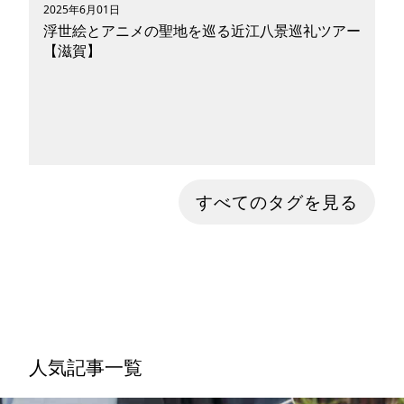
2025年6月01日
浮世絵とアニメの聖地を巡る近江八景巡礼ツアー
【滋賀】
近江八景の美しさを、歌川広重の浮世絵と現地の
すべてのタグを見る
絶景を比較しながら巡る聖地巡礼ツーリング。さ
らに『ちはやふる』『バジリスク 〜甲賀忍法
帖〜』『けいおん！』など、滋賀ゆかりのアニメ
聖地にも立ち寄り、電動モビリティで巡る自転車
旅を満喫。温泉・グルメ情報も網羅した、文学・
歴史・ポップカルチャーが交錯する滋賀・日本文
化巡礼プラン。
人気記事一覧