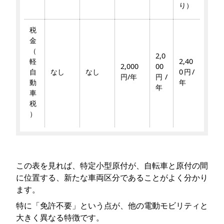
り）
税
金
（
2,0
軽
2,40
2,000
00
自
なし
なし
0円/
円/年
円/
動
年
年
車
税
）
この表を見れば、特定小型原付が、自転車と原付の間
に位置する、新たな車両区分であることがよく分かり
ます。
特に「免許不要」という点が、他の電動モビリティと
大きく異なる特徴です。