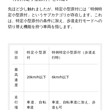
先ほど少し触れましたが、特定小型原付には「特例特
定小型原付」というサブカテゴリが存在します。これ
は、特定小型原付の条件に加え、歩道走行モードへの
切り替え機能を持つ車両を指します。
項
特定小型原
特例特定小型原付（歩道走
目
付
行時）
最
高
20km/h以下
6km/h以下
速
度
走
行
車道、自転
車道、自転車道に加え、歩
場
車道
道も可