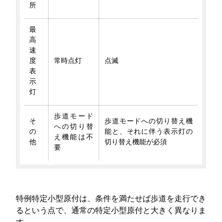
所
最
高
速
度
常時点灯
点滅
表
示
灯
歩道モード
そ
歩道モードへの切り替え機
への切り替
の
能と、それに伴う表示灯の
え機能は不
他
切り替え機能が必須
要
特例特定小型原付は、条件を満たせば歩道を走行でき
るという点で、通常の特定小型原付と大きく異なりま