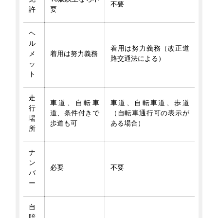
不要
許
要
ヘ
ル
着用は努力義務（改正道
メ
着用は努力義務
路交通法による）
ッ
ト
走
車道、自転車
車道、自転車道、歩道
行
道、条件付きで
（自転車通行可の表示が
場
歩道も可
ある場合）
所
ナ
ン
必要
不要
バ
ー
自
賠