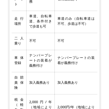
務
ト
車道、自転車
走行
車道のみ（自転車道は
道、条件付き
場所
不可、歩道は不可）
で歩道も可
二人
不可
不可
乗り
ナンバープレ
車体
ナンバープレートの装
ートの装着が
登録
着が義務付け
義務付け
自賠
責保
加入義務あり
加入義務あり
険
税金
2,000円/年
（軽
（地域により
2,000円/年（地域により