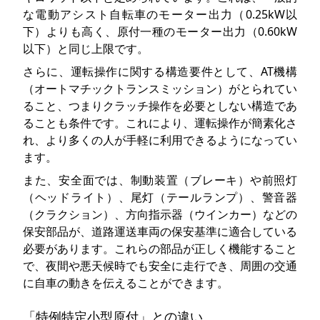
な電動アシスト自転車のモーター出力（0.25kW以
下）よりも高く、原付一種のモーター出力（0.60kW
以下）と同じ上限です。
さらに、運転操作に関する構造要件として、AT機構
（オートマチックトランスミッション）がとられてい
ること、つまりクラッチ操作を必要としない構造であ
ることも条件です。これにより、運転操作が簡素化さ
れ、より多くの人が手軽に利用できるようになってい
ます。
また、安全面では、制動装置（ブレーキ）や前照灯
（ヘッドライト）、尾灯（テールランプ）、警音器
（クラクション）、方向指示器（ウインカー）などの
保安部品が、道路運送車両の保安基準に適合している
必要があります。これらの部品が正しく機能すること
で、夜間や悪天候時でも安全に走行でき、周囲の交通
に自車の動きを伝えることができます。
「特例特定小型原付」との違い