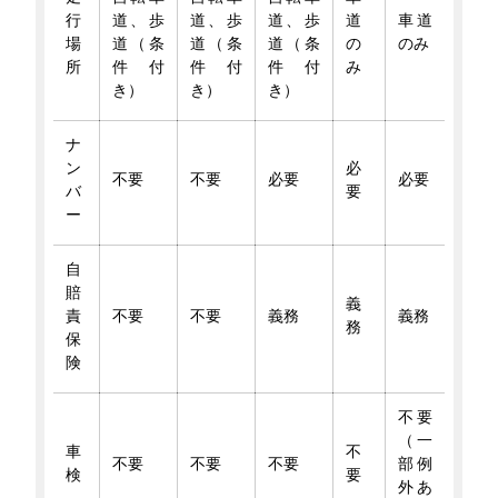
行
道、歩
道、歩
道、歩
道
車道
場
道（条
道（条
道（条
の
のみ
所
件付
件付
件付
み
き）
き）
き）
ナ
ン
必
不要
不要
必要
必要
バ
要
ー
自
賠
義
責
不要
不要
義務
義務
務
保
険
不要
（一
車
不
不要
不要
不要
部例
検
要
外あ