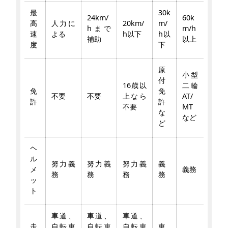
最
30k
24km/
60k
高
人力に
20km/
m/
hまで
m/h
速
よる
h以下
h以
補助
以上
度
下
原
小型
付
16歳以
二輪
免
免
不要
不要
上なら
AT/
許
許
不要
MT
な
など
ど
ヘ
ル
努力義
努力義
努力義
義
メ
義務
務
務
務
務
ッ
ト
車道、
車道、
車道、
走
自転車
自転車
自転車
車