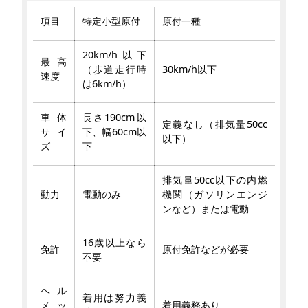
項目
特定小型原付
原付一種
20km/h以下
最高
（歩道走行時
30km/h以下
速度
は6km/h）
車体
長さ190cm以
定義なし（排気量50cc
サイ
下、幅60cm以
以下）
ズ
下
排気量50cc以下の内燃
動力
電動のみ
機関（ガソリンエンジ
ンなど）または電動
16歳以上なら
免許
原付免許などが必要
不要
ヘル
着用は努力義
メッ
着用義務あり