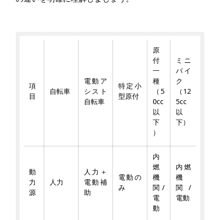
原
付
ミニ
一
バイ
電動ア
種
ク
項
特定小
自転車
シスト
（5
（12
目
型原付
自転車
0cc
5cc
以
以
下
下）
）
内
燃
内燃
動
人力＋
電動の
機
機
力
人力
電動補
み
関/
関/
源
助
電
電動
動