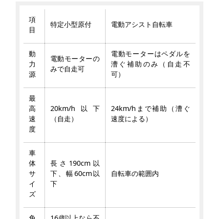
項
特定小型原付
電動アシスト自転車
目
動
電動モーターはペダルを
電動モーターの
力
漕ぐ補助のみ（自走不
みで自走可
源
可）
最
高
20km/h以下
24km/hまで補助（漕ぐ
速
（自走）
速度による）
度
車
体
長さ190cm以
サ
下、幅60cm以
自転車の範囲内
イ
下
ズ
免
16歳以上なら不