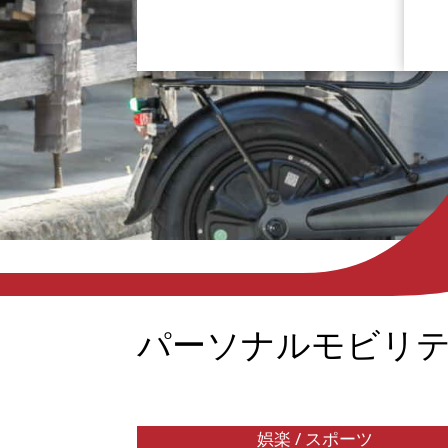
熊本県玉名市を舞台に、夏目漱石『草
ジュ
枕』の世界をめぐる旅へ。草枕交流館
迎え
や前田家別邸、草枕温泉てんすいを訪
値」
ね、文学碑を巡りながら、玉名ラーメ
的な
ンや有明海の海の幸などご当地グルメ
義は
も堪能。パーソナルモビリティ（電動
持ち
キックボード・Eバイク）で巡るから
られ
こそ、温泉・食・文学の魅力を一日で
まれ
体感できるモデルコースを紹介しま
工ダ
す。
く、
しい
なり
パーソナルモビリ
た真
ジュ
す。
娯楽 / スポーツ