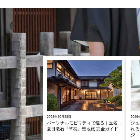
り、国内観光地が賑わいを見せてい
のも最近の特徴です。旅先では、電
やバス、タクシーを使って目的地ま
移動するのが一般的ですが、旅に付
価値を与えてくれるユニークな交通
段に近年注目が集まっています。今
はツーリズム業界がビジネスとして
開してきたモビリティサービスの変
や、現在導入が進んでいる新しい取
組みについて紹介したいと思います。
2025年10月28日
2026
パーソナルモビリティで巡る｜玉名・
ジュ
夏目漱石『草枕』聖地旅 完全ガイド
れる
ジ