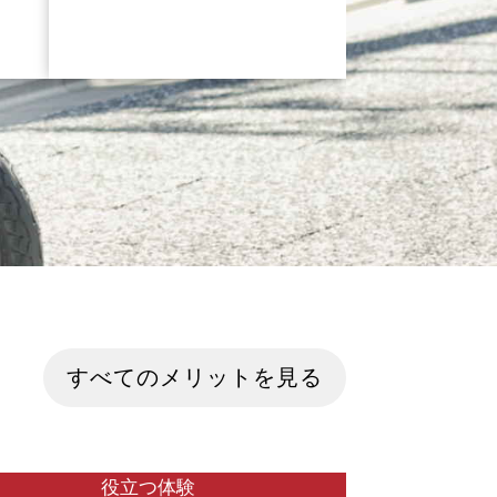
株式会
株式会社HIKKYが2025年12月6日
ブン・
（土）から12月21日（日）に開催す
岡県裾
る、VR上で開催される最大級のメタバ
はいま
ースイベント「バーチャルマーケット
ってい
2025 Winter」に、総合モビリティー
研究所
メーカーのスズキ株式会社（以下スズ
トシテ
キ）と本田技研工業株式会社（以下ホ
9位、
ンダ）が出展すると、いま話題です。
位置し
バーチャルマーケットとはどんなイベ
日本は
ントなのか、モビリティーメーカーが
だ発展
いったいどんな形でイベントに参画し
 ラン
ているのか、イベントの見どころな
多数で
ど、さまざまな角度から紐解いていき
すべてのメリットを見る
国な
たいと思います。 （画像引用：バー
る国も
チャルマーケット公式㏋より）
ティ化
ジアで
都市の
役立つ体験
を交え