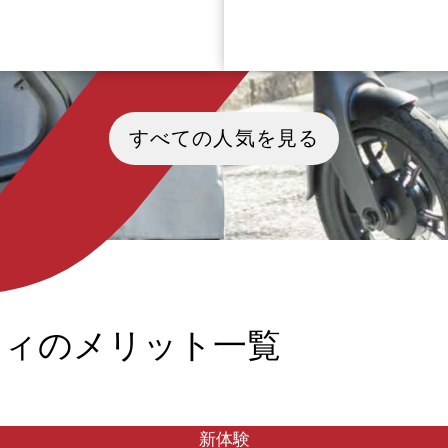
エリーの価値観が大きな転換期を
2025年9月25日、トヨタ自動車
た2026年。かつての「資産価
社（以下トヨタ）開発の「ウー
すべての人気を見る
や「採掘の希少性」といった画一
シティ（Woven City）」が静
基準は影を潜め、今や美しさの定
野市にオープンし、日本国内で
、その石がいかに倫理的であり、
スマートシティへの関心が高ま
主の人生とどう共鳴するかに委ね
ます。 スイスの国際経営開発
ています。科学の叡智によって生
（IMD）が発表した世界スマー
たラボグロウンダイヤモンド（人
ィ指数（2025）の順位は大阪9
イヤ）は、もはや代替品ではな
東京108位（※）とやや下位に
私たちが次世代へ受け継ぐべき新
ており、世界基準で判断すると
「ヘリテージ（遺産）」の象徴と
スマートシティ後進国。まだま
ました。本記事では、物質を超え
途中であると言えるでしょう。
ティのメリット一覧
の輝きを未来へ繋ぐ、これからの
キング上位を占める国は欧州が
エリーの在り方を深く考察しま
すが、シンガポール・韓国・中
ど、ヨーロッパと肩を並べてい
あり、アジア諸国のスマートシ
も年々進んでいます。 いまア
導入されているスマートシティ
新体験
特徴や交通事情について、実例