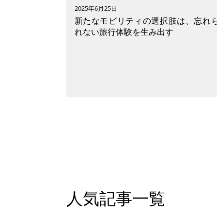
2025年6月25日
新たなモビリティの選択肢は、忘れ
れない旅行体験を生み出す
新しいサービスや技術が日々開発さ
ています。多様な交通網は人々の生
を豊かにし、時に新しい発見を与え
くれるでしょう。そんな新しい動向
いち早く注目しているのがツーリズ
業界です。新型コロナウィルスが落
着いた今、「リベンジ旅行」ブーム
人気記事一覧
再燃し、旅行需要向上に期待が寄せ
れています。訪日観光客数の増加に