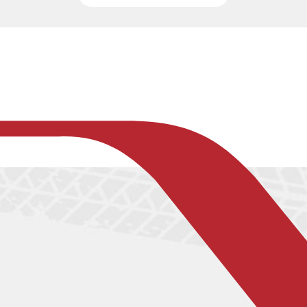
現地
かつては国家による夢のプロジェクトとされて
重
リン
いた宇宙開発。しかし今、その主役が徐々に民
趣
甲賀
間企業へと移り変わろうとしています。日本に
通
りの
おいても、自動車メーカーやスタートアップが
で
で巡
ロケット開発に参入し、政府機関と連携しなが
化
羅し
ら新たな宇宙産業の地平を切り拓いています。
き
する
本記事では、日本のロケット開発の歩みと現状
在
をふまえながら、民間企業の挑戦、JAXAとの協
素
業体制、そして宇宙利用の未来について、わか
つ
りやすく解説します。
「
る