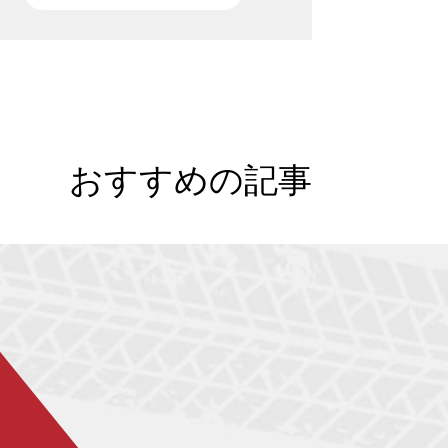
い荷物の運搬や長距離移動に便利な自動車。
味で楽しむ方はもちろん、家族のレジャーや
勤のために所有している方も多いのではない
しょうか。しかし一般的なガソリン車は二酸
炭素の排出量が多く、地球温暖化の進行に大
おすすめの記事
な影響をもたらすと懸念されています。現
、カーボンニュートラルの観点から二酸化炭
の排出を抑える自動車の開発が進み、少しず
一般家庭への普及も進んでいます。今回は
究極のエコカー」として近年開発が進んでい
「水素自動車」について紹介します。