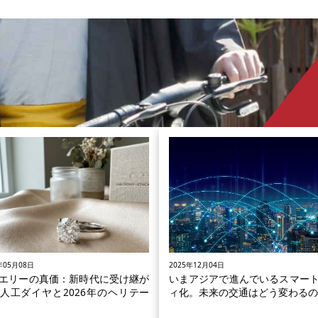
る
車
で
加
手
回
展
遷
り
年05月08日
2025年12月04日
エリーの真価：新時代に受け継が
いまアジアで進んでいるスマー
人工ダイヤと2026年のヘリテー
ィ化。未来の交通はどう変わるの