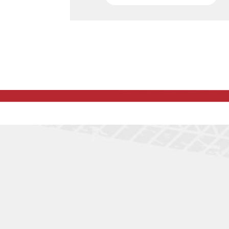
近江八景の美しさを、歌川広重の浮世絵と
の絶景を比較しながら巡る聖地巡礼ツー
グ。さらに『ちはやふる』『バジリスク 〜
忍法帖〜』『けいおん！』など、滋賀ゆか
アニメ聖地にも立ち寄り、電動モビリティ
る自転車旅を満喫。温泉・グルメ情報も網
た、文学・歴史・ポップカルチャーが交錯
滋賀・日本文化巡礼プラン。