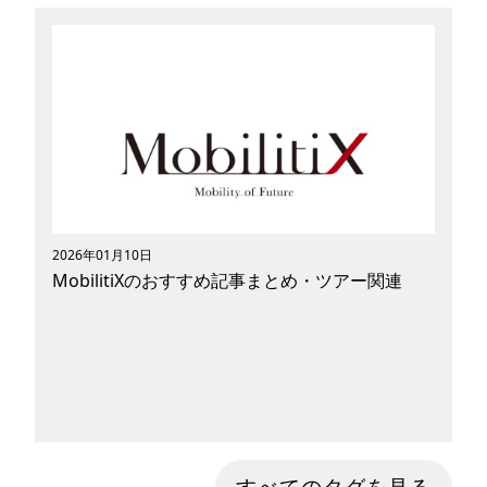
MobilitiXは、モビリティの未来に関する情報を
発信しているメディアです。モビリティ技術は
日々進歩しており、人々の移動手段も大きく変わ
り始めています。MobilitiXは、新たなモビリテ
ィに関する情報を幅広く発信し、人々の移動手段
の変革を加速させていきます。また、近年流行り
始めている、電動モビリティや、パーソナルモビ
リティなど、人々のライフスタイルをより快適で
ワクワクさせるような、身近なモビリティ情報を
お届けします !
2026年01月10日
MobilitiXのおすすめ記事まとめ・ツアー関連
MobilitiXは、モビリティの未来に関する情報を