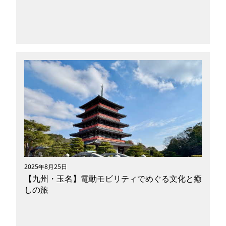
東野圭吾の小説『麒麟の翼』は、感動的な人間ド
ラマと東京・日本橋の風景が溶け合う名作です。
その舞台となる街を、いま話題の**パーソナル
モビリティ（電動キックボードや自転車）**で
巡れば、まるで加賀恭一郎と一緒に歩いているか
のような体験ができます。この記事では、物語に
登場するスポットを実際に訪れながら、小説の世
界を追体験できるルートをご紹介。後半では、日
本橋七福神や加賀が立ち寄った名店、パーソナル
モビリティの安全ポイントまでカバーします。
2025年8月25日
【九州・玉名】電動モビリティでめぐる文化と癒
しの旅