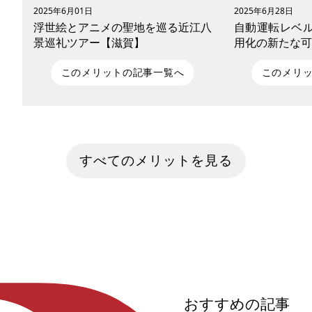
2025年6月01日
2025年6月28日
浮世絵とアニメの聖地を巡る近江八
自動運転レベル
景巡礼ツアー【滋賀】
用化の新たな可
このメリットの記事一覧へ
このメリ
近江八景の美しさを、歌川広重の浮世絵
世界各国で開発
と現地の絶景を比較しながら巡る聖地巡
術。日本でも行
礼ツーリング。さらに『ちはやふる』
し、実装に向け
すべてのメリットを見る
『バジリスク 〜甲賀忍法帖〜』『けいお
今回は自動運転
ん！』など、滋賀ゆかりのアニメ聖地に
や、完全自動運
も立ち寄り、電動モビリティで巡る自転
説したいと思いま
車旅を満喫。温泉・グルメ情報も網羅し
た、文学・歴史・ポップカルチャーが交
錯する滋賀・日本文化巡礼プラン。
おすすめの記事