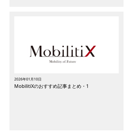
「完璧な俺の、何がダメだったんだ！？」のキャ
ッチフレーズで話題沸騰のドラマ『じゃあ あん
たが作ってみろよ』は、第5話を迎え、ファンに
よる聖地巡礼が開始されています。竹内涼真さん
と夏帆さんが演じる再生ロマンスコメディの舞
台・高円寺。そこから、又吉直樹さんの『火花』
の聖地である喫茶店を経由し、井の頭公園を抜
け、宮崎駿監督が愛した三鷹のジブリ美術館ま
で。今回は、これら聖地を巡る特別なツーリング
にご案内します。小回りが利くモビリティは、賑
2026年01月10日
わう商店街から穏やかな自然まで、このエリアの
MobilitiXのおすすめ記事まとめ・1
空気感と自由を深く味わうのに最適です。最新の
感動と普遍的なアニメーションの魔法を肌で感
じ、心を躍らせる旅を始めましょう。