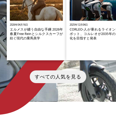
2026年04月16日
2025年12月04日
エルメスが纏う自由な手綱 2026年
CORLEO-人が乗れるライオ
春夏Free Reinとシルクスカーフが
ボット、コルレオが2035年
紡ぐ現代の乗馬美学
化を目指すと発表
1837年、パリの馬具工房として産
「CORLEO（コルレオ）」
声を上げたエルメス。その原点で
ボット事業とモーターサイク
すべての人気を見る
ある馬と人の絆を、2026年春夏コ
業を展開する川崎重工グル
レクション「À Brides
（以下、川崎重工）開発の新
Lâchées（Free Rein／自由な手
オフロードパーソナルモビ
綱）」は、かつてないほど鮮やか
ィ。 ライオン型かつ四足歩行
に現代へと接続しました。クリエ
う新しいカタチのモビリティ
イティブ・ディレクター、ナデー
大阪万博の展示で大きな反響
ジュ・ヴァニェ＝シビュルスキが
びました。 そして2025年12
描くのは、カマルグの大地を自由
に川崎重工が「2035年の製
に駆ける女性騎手の姿です。本記
目指して本格開発に着手した