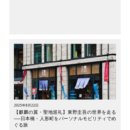
坂の途中で立ち止まり、風に吹かれて目を閉じ
る。あの歌が聞こえてくる。「カントリーロー
ド」──。ジブリ映画『耳をすませば』の舞台と
なった聖蹟桜ヶ丘（東京都多摩市）は、物語
の“世界そのもの”がそのままの姿で残された、奇
跡のような場所です。駅前の風景、図書館への坂
道、ロータリー、神社、そしていろは坂、カフ
ェ。それらをMobility（電動キックボードやEバ
イク）で巡れば、ふたりの記憶を、自分の足でな
ぞる旅が始まります。この街には、ジブリの魔法
2025年8月22日
が本当にある。そう感じさせてくれる風景と物語
【麒麟の翼・聖地巡礼】東野圭吾の世界を走る
の旅へ、出かけてみませんか？
──日本橋・人形町をパーソナルモビリティでめ
ぐる旅