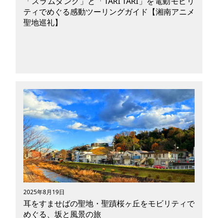
「スラムダンク」と「TARI TARI」を電動モビリ
ティでめぐる感動ツーリングガイド【湘南アニメ
聖地巡礼】
アニメの舞台を実際に訪れると、物語の記憶が風
や音とともに鮮やかによみがえってきます。それ
がもし電動モビリティやEバイクなら、坂道も海
沿いも、自分のペースで心地よく走ることができ
ます。この記事では、映画『THE FIRST SLAM
DUNK』で再注目を浴びたスラムダンクの聖地
「鎌倉高校前の踏切」や、静かな名作『TARI
TARI』の舞台である由比ヶ浜〜江の島を、電動
アシスト自転車で巡る感動のルートをご案内しま
す。
2025年8月19日
耳をすませばの聖地・聖蹟桜ヶ丘をモビリティで
めぐる、坂と風景の旅