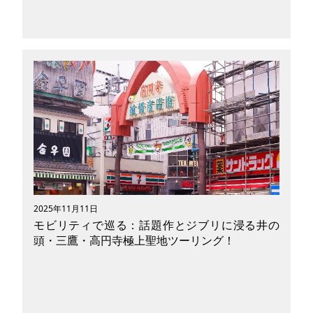
熊本県北部に広がる玉名市は、古代文化と温泉街
の風情、郷土グルメ、そしてアニメファンの心を
掴む“情景の聖地”として、近年じわじわと注目を
集めています。そんな玉名の魅力を自由に、効率
よく巡るなら、電動モビリティ（Eバイクやキッ
クボード）の活用が断然おすすめ。坂道の多いエ
リアでも軽快に走れ、町の空気を肌で感じながら
観光できます。
2025年11月11日
モビリティで巡る：話題作とジブリに浸る井の
頭・三鷹・高円寺極上聖地ツーリング！