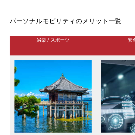
事では、エルメスのシルクスカー
公表したことで、いま改
フ「カレ」の類まれな製造工程か
CORLEOへの注目度が高ま
ら、グレース・ケリーやジェー
ます。
ン・バーキンとメゾンの物語、そ
パーソナルモビリティのメリット一覧
してラボグロウンダイヤモンドと
いう新しい「選択の自由」まで、
ラグジュアリーの本質を静かに見
つめます。
娯楽 / スポーツ
安