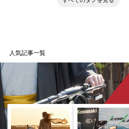
すべてのタグを見る
発信しているメディアです。 モビリティ技術は
日々進歩しており、人々の移動手段も大きく変わ
り始めています。MobilitiXは、新たなモビリテ
ィに関する情報を幅広く発信し、人々の移動手段
の変革を加速させていきます。 また、近年流行
り始めている、電動モビリティや、パーソナルモ
ビリティなど、人々のライフスタイルをより快適
でワクワクさせるような、身近なモビリティ情報
人気記事一覧
をお届けします !最新のモビリティ情報を、是非
とも楽しんでくださいね。