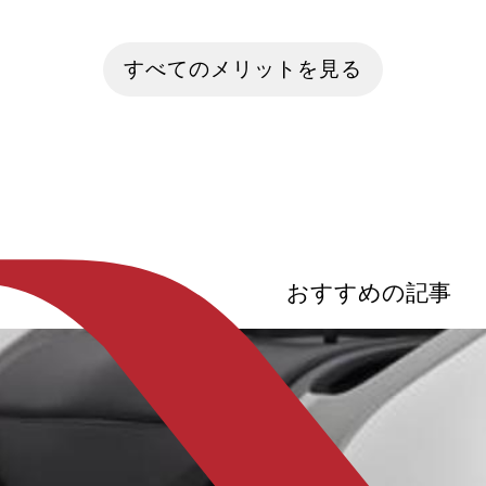
現在多くの自動車メーカーが販売してお
少子高齢化、気
り市場にも出回っている電気自動車
行──現代社会
（EV）。新たな移動手段として、軽自動
ィ（移動手段）
すべてのメリットを見る
車よりコンパクトな「超小型EV」が今注
による変革が進
目を集めていることをご存じでしょう
もはや「単なる
か。 今回の記事では超小型EVの特徴や
AI・IoT・再
メリット、どのような場所・シーン・用
み、交通・物流
途で有効に活用されているのかなど…さ
うとしています
まざまな角度からモビリティの魅力や特
ビリティの進化
徴を紐解いていきたいと思います。
「自動運転」「E
来モビリティ」
状と将来像を包括
おすすめの記事