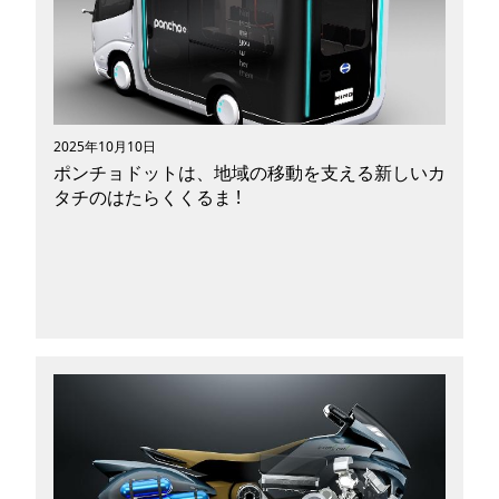
になったので、見たことがある方も多いのではな
いでしょうか。 「CORLEO」とはどんなモビリ
ティなのか、実用化の時期や想定している使用シ
ーン、未来の移動手段にどのような影響を与える
のかなど、幅広い観点から紐解いていきたいと思
います。
2025年10月10日
ポンチョドットは、地域の移動を支える新しいカ
タチのはたらくくるま !
皆さんは「Japan Mobility Show 2025」への出
展でいま注目を集めている新型コンセプトカー
「ポンチョドット」をご存じですか？日野自動車
が手がける最新のモビリティであり、コンパクト
かつ丸みのある車体と次世代感ある大きな窓が特