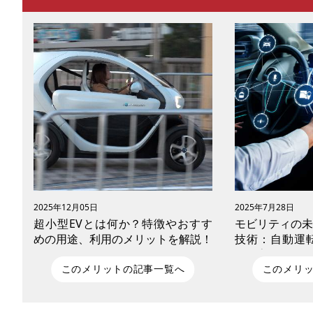
2025年12月05日
2025年7月28日
超小型EVとは何か？特徴やおすす
モビリティの未
めの用途、利用のメリットを解説！
技術：自動運転
マが変える移動
このメリットの記事一覧へ
このメリ