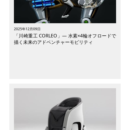
徴的で、1台で複数の役割をこなすことができる
新しいカタチの「はたらくくるま」とも言われて
います。「ポンチョドット」とはどんな技術を持
つモビシティなのか、想定している利用シーンや
今後の展開と併せて紐解いていきたいと思いま
2025年12月09日
す。
「川崎重工 CORLEO」— 水素×4輪オフロードで
描く未来のアドベンチャーモビリティ
脱炭素社会の実現に向けて、自動車やバイクに限
らず、新しいモビリティの形が模索されていま
す。その中で大阪・関西万博で大きな注目を集め
たのが、川崎重工の未来志向モビリティ
「CORLEO（コルレオ）」です。 水素を動力源
とし、4脚構造によって険しい地形を自在に駆け
抜けるCORLEOは、環境負荷を抑えながら冒険心