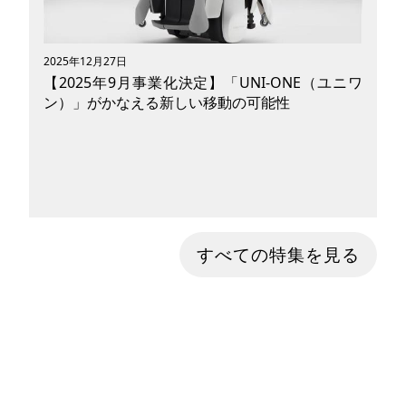
を解き放つ、新たな移動体験を提示しています。
本記事では、その概要から技術的特徴、ライフス
タイル提案、課題と展望までを詳しくご紹介しま
2025年12月27日
す。
【2025年9月事業化決定】「UNI-ONE（ユニワ
ン）」がかなえる新しい移動の可能性
皆さんは最近話題の「UNI-ONE（ユニワン）」
すべての特集を見る
というハンズフリーパーソナルモビリティをご存
じですか？ホンダ（本田技研工業株式会社）が開
発した手を使わずに移動の自由をかなえる乗用具
で、2025年9月24日から国内法人向けの販売を開
始すると発表されました。 近未来感あるスタイ
リッシュな見た目の「UNI-ONE」とはどんなモ
ビリティなのか、機能性や想定している使用シー