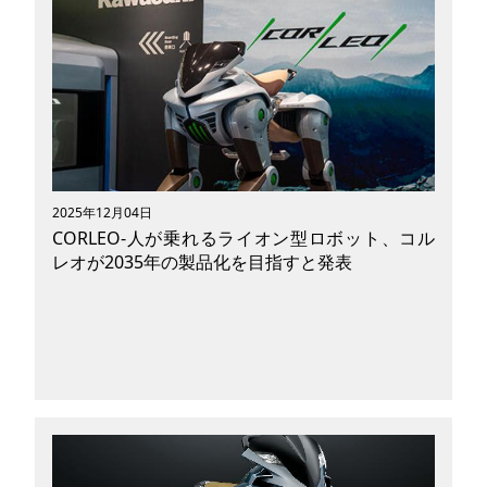
になろうとしています。都市部での混雑、高齢化
社会に伴う移動弱者の増加、そしてカーボンニュ
ートラルへの要求、こうした社会課題に対して、
「歩くように移動できる」新しいモビリティが注
目を集めています。その最前線に立つのが、ホン
ダ発ベンチャー「Striemo（ストリーモ）」が開
発した、独自のバランスアシストシステムを搭載
した1人乗り三輪電動モビリティです。本記事で
は、ストリーモの特長、開発の背景、活用の可能
2025年12月04日
性、そして市場や社会に与えるインパクトまで、
CORLEO-人が乗れるライオン型ロボット、コル
MobilitiXが独自の視点で深掘りします。
レオが2035年の製品化を目指すと発表
「CORLEO（コルレオ）」は、ロボット事業とモ
ーターサイクル事業を展開する川崎重工グループ