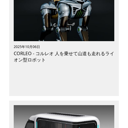
（以下、川崎重工）開発の新しいオフロードパー
ソナルモビリティ。 ライオン型かつ四足歩行と
いう新しいカタチのモビリティは、大阪万博の展
示で大きな反響を呼びました。 そして2025年12
月3日に川崎重工が「2035年の製品化を目指して
本格開発に着手した」と公表したことで、いま改
めてCORLEOへの注目度が高まっています。
2025年10月06日
CORLEO - コルレオ 人を乗せて山道も走れるライ
オン型ロボット
皆さんはロボット事業とモーターサイクル事業を
展開する川崎重工グループ開発の新しいオフロー
ドパーソナルモビリティ「CORLEO（コルレ
オ）」をご存じですか？ 大阪万博の展示で話題