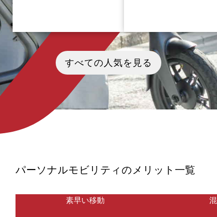
熊本県北部に広がる玉名市は、古
ジョンレノンの思い出ととも
代文化と温泉街の風情、郷土グル
万平ホテルやカフェなどの軽
すべての人気を見る
メ、そしてアニメファンの心を掴
スポットを巡る旅に出かけま
む“情景の聖地”として、近年じわ
か？ 数々の名曲を残した伝説
じわと注目を集めています。そん
ンド、ビートルズのギタリス
な玉名の魅力を自由に、効率よく
あるジョンレノン。日本人で
巡るなら、電動モビリティ（Eバイ
妻・オノヨーコの影響もあり
クやキックボード）の活用が断然
ョンレノンは多くの日本文化
おすすめ。坂道の多いエリアでも
していました。 俳句や禅、相
軽快に走れ、町の空気を肌で感じ
どにも親しんだジョンレノン
ながら観光できます。
が、彼が特別思い入れのある
といえばやはり軽井沢です。 
記事では、電動自転車をはじ
するモビリティで来訪できる
アから、ジョンレノンが愛し
パーソナルモビリティのメリット一覧
井沢のスポットをピックアッ
ていきます。
素早い移動
混