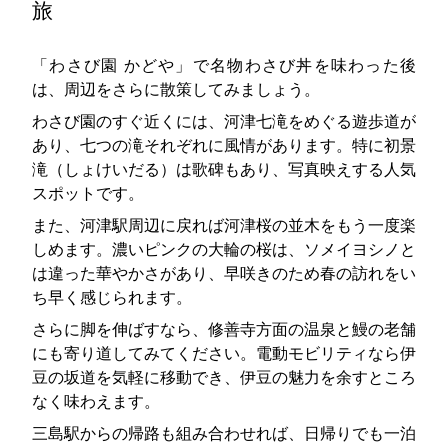
旅
「わさび園 かどや」で名物わさび丼を味わった後
は、周辺をさらに散策してみましょう。
わさび園のすぐ近くには、河津七滝をめぐる遊歩道が
あり、七つの滝それぞれに風情があります。特に初景
滝（しょけいだる）は歌碑もあり、写真映えする人気
スポットです。
また、河津駅周辺に戻れば河津桜の並木をもう一度楽
しめます。濃いピンクの大輪の桜は、ソメイヨシノと
は違った華やかさがあり、早咲きのため春の訪れをい
ち早く感じられます。
さらに脚を伸ばすなら、修善寺方面の温泉と鰻の老舗
にも寄り道してみてください。電動モビリティなら伊
豆の坂道を気軽に移動でき、伊豆の魅力を余すところ
なく味わえます。
三島駅からの帰路も組み合わせれば、日帰りでも一泊