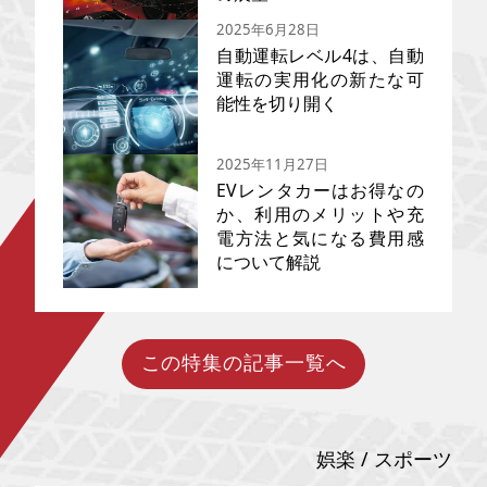
2025年6月28日
自動運転レベル4は、自動
運転の実用化の新たな可
能性を切り開く
2025年10月30日（木）から11
月9日（日）に開催された
「Japan Mobility Show
2025年11月27日
2025」。いま話題の新車やコン
セプトカー、パーソナルモビリ
EVレンタカーはお得なの
ティなど、これからの未来が期
か、利用のメリットや充
待されるさまざまな車両が展示
電方法と気になる費用感
世界各国で開発が進んでいる自
され、話題となりましたよね。
動運転技術。日本でも行政機関
について解説
当メディアでは、「Japan
と民間企業が協業し、実装に向
Mobility Show 2025」でとくに
けて本腰を入れています。今回
目立っていた展示をピックアッ
は自動運転レベル4サービスの導
プしてスナップ！ 写真と一緒に
入や、完全自動運転の実現目処
モビリティの魅力や特徴をご紹
について解説したいと思いま
介したいと思います。 2026年
この特集の記事一覧へ
近年主流になりつつあるEVカ
す。
以降、どんな乗用具が市場に出
ー。レンタカー市場でも導入が
回るのか、今後の展望が気にな
進んでいることをご存じでしょ
る方は必見です。
うか？ 最近ではEV車を購入する
前に乗り心地を体験するために
娯楽 / スポーツ
利用する人が増えているのだと