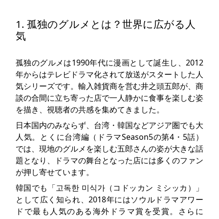
1. 孤独のグルメとは？世界に広がる人
気
孤独のグルメは1990年代に漫画として誕生し、2012
年からはテレビドラマ化されて放送がスタートした人
気シリーズです。輸入雑貨商を営む井之頭五郎が、商
談の合間に立ち寄った店で一人静かに食事を楽しむ姿
を描き、視聴者の共感を集めてきました。
日本国内のみならず、台湾・韓国などアジア圏でも大
人気。とくに台湾編（ドラマSeason5の第4・5話）
では、現地のグルメを楽しむ五郎さんの姿が大きな話
題となり、ドラマの舞台となった店には多くのファン
が押し寄せています。
韓国でも「고독한 미식가（コドッカン ミシッカ）」
として広く知られ、2018年にはソウルドラマアワー
ドで最も人気のある海外ドラマ賞を受賞。さらに