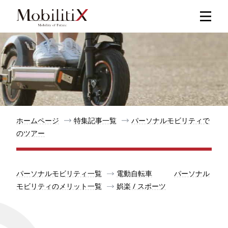
新着記事
人気記事
特集記事
ホームページ
特集記事一覧
パーソナルモビリティで
のツアー
モビリティ
パーソナルモビリティ一覧
電動自転車
パーソナル
メリット
モビリティのメリット一覧
娯楽 / スポーツ
都道府県