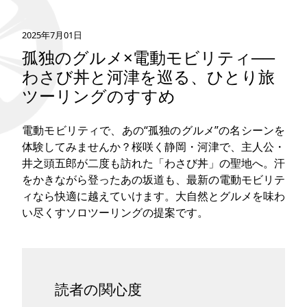
タグ
2025年7月01日
孤独のグルメ×電動モビリティ──
お問い合わせ
わさび丼と河津を巡る、ひとり旅
ツーリングのすすめ
電動モビリティで、あの“孤独のグルメ”の名シーンを
体験してみませんか？桜咲く静岡・河津で、主人公・
井之頭五郎が二度も訪れた「わさび丼」の聖地へ。汗
をかきながら登ったあの坂道も、最新の電動モビリテ
ィなら快適に越えていけます。大自然とグルメを味わ
い尽くすソロツーリングの提案です。
読者の関心度