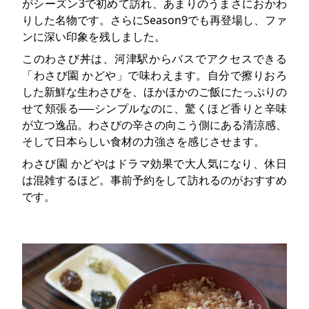
がシーズン3で初めて訪れ、あまりのうまさにおかわ
りした名物です。さらにSeason9でも再登場し、ファ
ンに深い印象を残しました。
このわさび丼は、河津駅からバスでアクセスできる
「わさび園 かどや」で味わえます。自分で擦りおろ
した新鮮な生わさびを、ほかほかのご飯にたっぷりの
せて頬張る──シンプルなのに、驚くほど香りと辛味
が立つ逸品。わさびの辛さの向こう側にある清涼感、
そして日本らしい食材の力強さを感じさせます。
わさび園 かどやはドラマ効果で大人気になり、休日
は混雑するほど。事前予約をして訪れるのがおすすめ
です。