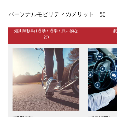
本でも実証実験が行われて
「LRT」について紹介します。
パーソナルモビリティのメリット一覧
短距離移動 (通勤 / 通学 / 買い物な
混
ど)