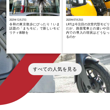
2025年12月27日
2025年07月25日
令和の東京散歩にぴったり！いま
LRTは今注目の次世代型モビ
話題の「まちモビ」で新しいモビ
だが、路面電車との違いや日
リティ体験を
内での導入の現状はどうなっ
るのか
東京駅前を中心に今再開発が進ん
みなさんは「LRT」という単
でいる八重洲と、伝統と新しさが
いたことがありますか？現在
すべての人気を見る
共存する日本橋は東京の観光地と
酸化炭素排出量削減や交通渋
しても人気が高いエリアです。東
和を実現するために、世界各
京駅前近辺の新たなモビリティ事
公共交通機関の利用を推進し
業「まちモビ」が今SNSなどで人
ます。「LRT」はその取り組
気を集めていることをご存じでし
環として開発された次世代型
ょうか。 「懐かしさと新鮮さを同
電車で、環境負荷を軽減する
時体験できる」と高い評価を獲得
いモビリティとして注目を集
している新サービスの魅力を紐解
います。今回は地域活性化や
いていきたいと思います。
アフリーの観点からも評価
く、新たな公共交通機関とし