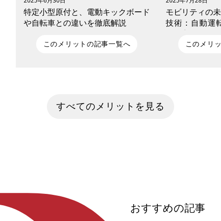
2025年6月30日
2025年7月28日
特定小型原付と、電動キックボード
モビリティの未
や自転車との違いを徹底解説
技術：自動運転
マが変える移動
このメリットの記事一覧へ
このメリ
2023年の道路交通法改正で「特定小型原
少子高齢化、気
動機付自転車（特定小型原付）」という
行──現代社会
新区分が登場し、電動キックボードや電
ィ（移動手段）
すべてのメリットを見る
動自転車との違いに戸惑う人も多いは
による変革が進
ず。この記事では、特定小型原付の定義
もはや「単なる
から、他の乗り物との比較、必要な免
AI・IoT・再
許、交通ルール、注意点まで、交通ルー
み、交通・物流
ルを守って安全に乗りたいあなたの疑問
うとしています
を解消します。
ビリティの進化
「自動運転」「E
来モビリティ」
状と将来像を包括
おすすめの記事