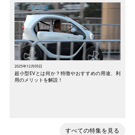
新しいサービスや技術が日々開発されています。
多様な交通網は人々の生活を豊かにし、時に新し
い発見を与えてくれるでしょう。そんな新しい動
向にいち早く注目しているのがツーリズム業界で
す。新型コロナウィルスが落ち着いた今、「リベ
ンジ旅行」ブームが再燃し、旅行需要向上に期待
が寄せられています。訪日観光客数の増加によ
り、国内観光地が賑わいを見せているのも最近の
特徴です。旅先では、電車やバス、タクシーを使
って目的地まで移動するのが一般的ですが、旅に
2025年12月05日
付加価値を与えてくれるユニークな交通手段に近
超小型EVとは何か？特徴やおすすめの用途、利
年注目が集まっています。今回はツーリズム業界
用のメリットを解説！
がビジネスとして展開してきたモビリティサービ
スの変遷や、現在導入が進んでいる新しい取り組
みについて紹介したいと思います。
現在多くの自動車メーカーが販売しており市場に
すべての特集を見る