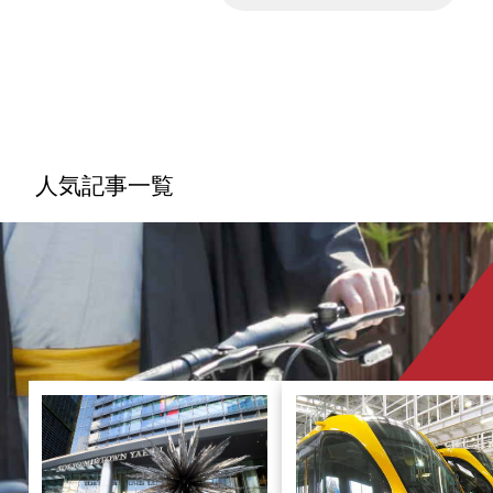
も出回っている電気自動車（EV）。新たな移動
手段として、軽自動車よりコンパクトな「超小型
EV」が今注目を集めていることをご存じでしょ
うか。 今回の記事では超小型EVの特徴やメリッ
ト、どのような場所・シーン・用途で有効に活用
されているのかなど…さまざまな角度からモビリ
ティの魅力や特徴を紐解いていきたいと思いま
す。
人気記事一覧