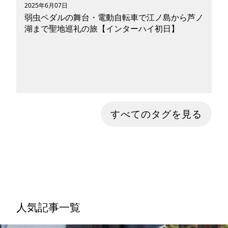
2025年6月07日
弱虫ペダルの舞台・電動自転車で江ノ島から芦ノ
湖まで聖地巡礼の旅【インターハイ初日】
弱虫ペダルのインターハイ初日、江ノ島〜芦ノ湖
すべてのタグを見る
を電動モビリティで巡る聖地巡礼ルート。巻島vs
東堂、坂道100人抜きの奇跡を追体験しながら、
絶景とグルメ、箱根駅伝＆エヴァ自販機まで満喫
する完全ガイド！
人気記事一覧