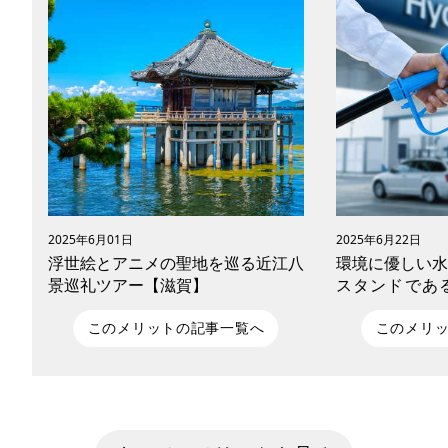
2025年6月01日
2025年6月22日
浮世絵とアニメの聖地を巡る近江八
環境に優しい水
景巡礼ツアー【滋賀】
スタンドであ
は、2030年
進むのか
このメリットの記事一覧へ
このメリ
近江八景の美しさを、歌川広重の浮世絵
重い荷物の運搬
と現地の絶景を比較しながら巡る聖地巡
動車。趣味で楽
礼ツーリング。さらに『ちはやふる』
のレジャーや通