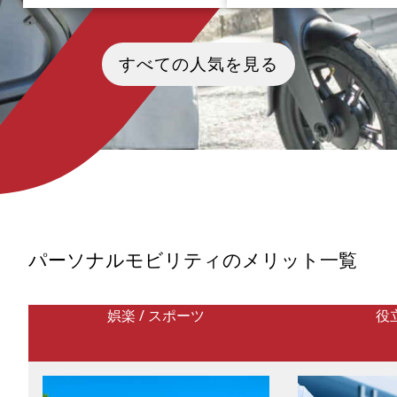
長野県、諏訪湖を抱くように鎮座
近場の移動が楽になるモビリ
する諏訪大社。上社・下社の四社
「電動アシスト付き自転車」
すべての人気を見る
からなるこの古社は、その創建が
勤や通学利用はもちろん、子
神話の時代にまで遡る、日本最古
送迎手段として、子育て中
級の信仰の地です。しかし、諏訪
マ・パパにも多く使われて
大社の真の凄さは、その古い歴史
す。今回の記事では電動アシ
だけではありません。神様を特定
付き自転車の特徴やメリット
の建物に閉じ込めず、自然そのも
イフスタイル毎のニーズなど
のを御神体とする「本殿なき信
まざまな角度からモビリティ
仰」。そして、7年に一度、巨大な
力や特徴を紐解いていきたい
柱を人力で山から引きずり出し、
います。
大地に建てる「御柱祭」。この祭
祀の根底には、古いものを壊し、
新しい命を再生させるという「生
命の更新（リボーン）」の思想が
パーソナルモビリティのメリット一覧
流れています。本記事では、諏訪
大社を世界的にも唯一無二たらし
めるユニークさ、そして、広大な
四社をパーソナルモビリティで巡
娯楽 / スポーツ
役
るためのルートを解説します。