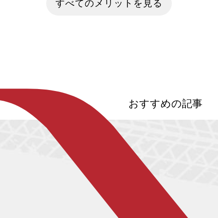
すべてのメリットを見る
『バジリスク 〜甲賀忍法帖〜』『けいお
方も多いのでは
ん！』など、滋賀ゆかりのアニメ聖地に
一般的なガソリ
も立ち寄り、電動モビリティで巡る自転
量が多く、地球
車旅を満喫。温泉・グルメ情報も網羅し
響をもたらすと
た、文学・歴史・ポップカルチャーが交
在、カーボンニ
錯する滋賀・日本文化巡礼プラン。
酸化炭素の排出
進み、少しずつ
でいます。今回
して近年開発が
車」について紹介
おすすめの記事