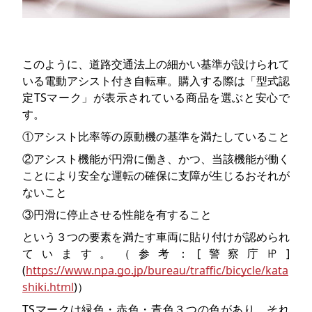
このように、道路交通法上の細かい基準が設けられて
いる電動アシスト付き自転車。購入する際は「型式認
定TSマーク」が表示されている商品を選ぶと安心で
す。
①アシスト比率等の原動機の基準を満たしていること
②アシスト機能が円滑に働き、かつ、当該機能が働く
ことにより安全な運転の確保に支障が生じるおそれが
ないこと
③円滑に停止させる性能を有すること
という３つの要素を満たす車両に貼り付けが認められ
ています。（参考：[警察庁㏋]
(
https://www.npa.go.jp/bureau/traffic/bicycle/kata
shiki.html
)）
TSマークは緑色・赤色・青色３つの色があり、それ