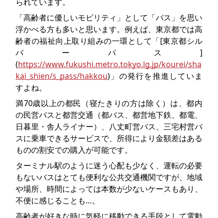
られています。
「高齢者に優しいモビリティ」として「バス」を思い
浮かべる方も多いと思います。例えば、東京都では高
齢者の福祉向上取り組みの一環として「[東京都シル
バーパス]
(
https://www.fukushi.metro.tokyo.lg.jp/kourei/sha
kai_shien/s_pass/hakkou
)」の発行を推進していま
すよね。
満70歳以上の都民（寝たきりの方は除く）は、都内
の民営バスと都営交通（都バス、都営地下鉄、都電、
日暮里・舎人ライナー）、八丈町営バス、三宅村営バ
スに乗車できるサービスで、所得により金額差はある
ものの割安での購入が可能です。
ターミナル駅のように迷う心配も少なく、運転の必要
もないバスはとても便利な公共交通機関ですが、地域
や場所、時間によっては本数が少ないケースもあり、
不便に感じることも…。
高齢者が好きな時に気軽に移動できる手段として電動