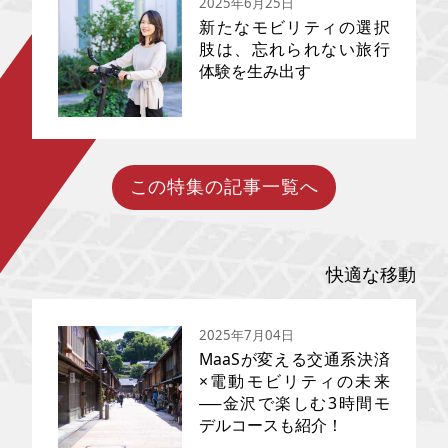
2025年6月25日
は、国内外で記録的な大ヒット
を生みました。監督の初期傑作
新たなモビリティの選択
『秒速5センチメートル』の実写
肢は、忘れられない旅行
映画化が話題となる今、新海ワ
体験を生み出す
少子高齢化、気候変動対策、都
ールドへの注目度は最高潮で
市化の進行──現代社会の課題に
す。本記事では、坂道が多い巡
対し、モビリティ（移動手段）
礼地を快適に移動するためのパ
の世界では革新的な技術による
ーソナルモビリティ・ツアーモ
変革が進行しています。自動車
デルコース（東京編・諏訪編）
はもはや「単なる移動の道具」
を詳しくご紹介。ヒロイン・宮
ではなく、AI・IoT・再生可能エ
水三葉（みやみず・みつは）の
この特集の記事一覧へ
新しいサービスや技術が日々開
ネルギーを取り込み、交通・物
故郷のモデルである諏訪地域の
発されています。多様な交通網
流・都市構造までも変えようと
雄大な自然、諏訪湖の畔に根付
は人々の生活を豊かにし、時に
しています。本記事では、そん
く組紐や御神体の神秘性、上諏
新しい発見を与えてくれるでし
なモビリティの進化を牽引する3
訪温泉、グルメ、そして新海監
ょう。そんな新しい動向にいち
つの領域、「自動運転」
快適な移動
督の全作品の系譜にも触れ、映
早く注目しているのがツーリズ
「EV（電気自動車）」「未来モ
画の感動を深く味わう旅をナビ
ム業界です。新型コロナウィル
ビリティ」について、それぞれ
ゲートします。
スが落ち着いた今、「リベンジ
の現状と将来像を包括的に解説
2025年7月04日
旅行」ブームが再燃し、旅行需
します。
MaaSが変える交通系決済
要向上に期待が寄せられていま
す。訪日観光客数の増加によ
×電動モビリティの未来
り、国内観光地が賑わいを見せ
──金沢で楽しむ3時間モ
ているのも最近の特徴です。旅
デルコースも紹介！
先では、電車やバス、タクシー
を使って目的地まで移動するの