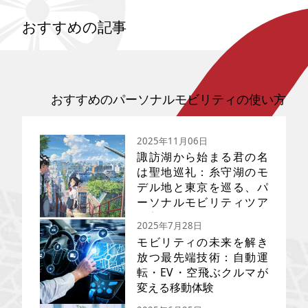
おすすめの記事
おすすめのパーソナルモビリティの使い方
2025年11月06日
諏訪湖から始まる君の名
は聖地巡礼：糸守湖のモ
デル地と東京を巡る、パ
ーソナルモビリティツア
ー完全ガイド
2025年7月28日
モビリティの未来を解き
放つ最先端技術：自動運
転・EV・空飛ぶクルマが
映画『君の名は。』の聖地巡礼
完全ガイドです。新海誠監督が
変える移動体験
描いた東京と長野・諏訪の舞台