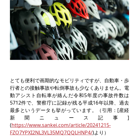
とても便利で画期的なモビリティですが、自動車・歩
行者との接触事故や転倒事故も少なくありません。電
動アシスト自転車が絡んだ令和5年度の事故件数は
5712件で、警察庁に記録が残る平成16年以降、過去
最多というデータも挙がっています。（引用：[産経
新聞ニュース記事]
(
https://www.sankei.com/article/20241215-
FZO7YPXI2NL3VL35MQ7QQLHNP4/
)より）