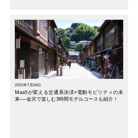
電動モビリティで、あの“孤独のグルメ”の名シー
ンを体験してみませんか？桜咲く静岡・河津で、
主人公・井之頭五郎が二度も訪れた「わさび丼」
の聖地へ。汗をかきながら登ったあの坂道も、最
新の電動モビリティなら快適に越えていけます。
大自然とグルメを味わい尽くすソロツーリングの
提案です。
2025年7月04日
MaaSが変える交通系決済×電動モビリティの未
来──金沢で楽しむ3時間モデルコースも紹介！