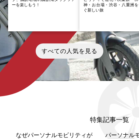
ーを楽しもう！
神・お台場・渋谷・八重洲を
ぐ新しい旅
諏訪湖の観光スポットとして有名
『ラブライブ！』シリーズの
な「SUWAガラスの里」。繊細で美
は、東京各地に点在していま
すべての人気を見る
しいガラス作品の展示は諏訪に訪
秋葉原・神田明神のμ’s、お
れたらぜひ見ておきたいおすすめ
有明の虹ヶ咲、渋谷・原
スポットです。そんな「SUWAガラ
Liella!。そして最近では東京
スの里」を発着所とする「水陸両
洲口「東京駅一番街」での公
用バス」のツアーがあることをご
ラボイベントも大きな話題に
存知でしょうか？水陸両用バスと
ました。しかし、これらのス
はどんなモビリティで、諏訪湖ダ
トを電車や徒歩で巡るのは時
ックツアーとは何なのか、詳しく
かかり、効率的とは言えませ
解説したいと思います。
そこで注目したいのがパーソ
モビリティ（電動キックボード
バイク）です。機動力と自由
生かせば、1日で全シリーズの
を横断する夢のルートも実現
特集記事一覧
です。この記事では、『ラブ
ブ！』の魅力と都内聖地をパ
ナルモビリティで巡る新しい
なぜパーソナルモビリティが
パーソナル
ルコースとして提案します。