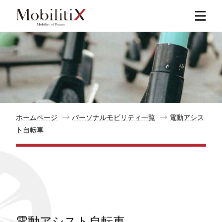
新着記事
人気記事
特集記事
ホームページ
パーソナルモビリティ一覧
電動アシス
ト自転車
モビリティ
メリット
都道府県
電動アシスト自転車