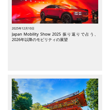
す。新型コロナウィルスが落ち着いた今、「リベ
ンジ旅行」ブームが再燃し、旅行需要向上に期待
が寄せられています。訪日観光客数の増加によ
り、国内観光地が賑わいを見せているのも最近の
特徴です。旅先では、電車やバス、タクシーを使
って目的地まで移動するのが一般的ですが、旅に
2025年12月10日
付加価値を与えてくれるユニークな交通手段に近
Japan Mobility Show 2025 振り返りで占う、
年注目が集まっています。今回はツーリズム業界
2026年以降のモビリティの展望
がビジネスとして展開してきたモビリティサービ
スの変遷や、現在導入が進んでいる新しい取り組
みについて紹介したいと思います。
2025年10月30日（木）から11月9日（日）に開
催された「Japan Mobility Show 2025」。いま
話題の新車やコンセプトカー、パーソナルモビリ
ティなど、これからの未来が期待されるさまざま
な車両が展示され、話題となりましたよね。 当
メディアでは、「Japan Mobility Show 2025」