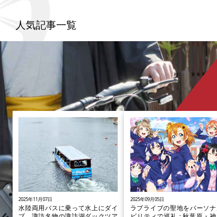
くだけでは回り切れない文学碑や神社、美術館
を、軽やかに巡ることができます。谷中銀座など
でのグルメも旅の醍醐味。過去の文学者に思いを
人気記事一覧
馳せ、文学散歩を楽しみましょう !
2025年11月07日
2025年09月05日
水陸両用バスに乗って水上にダイ
ラブライブの聖地をパーソナ
ブ、諏訪名物の諏訪湖ダックツア
ビリティで巡礼 : 秋葉原・