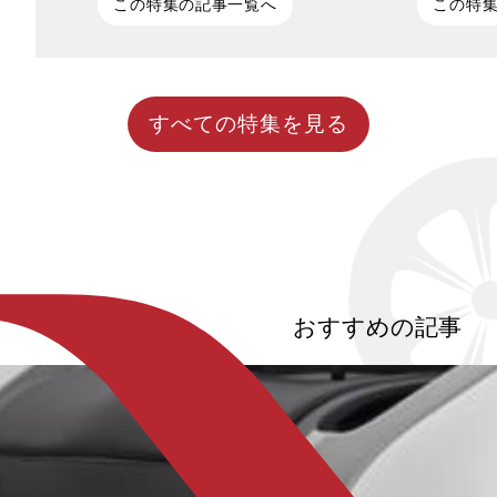
この特集の記事一覧へ
この特
訪日観光客が右肩上がりの現在。街でも
映画『君の名は
よく海外の方を見かける機会が増えまし
ドです。新海誠
たよね。2024年度の訪日外国人旅行客の
野・諏訪の舞台
すべての特集を見る
数は3,687万人と過去最多。日本の魅力
ヒットを生みま
を世界に知ってもらいたいと願う人が多
『秒速5センチ
い一方で「オーバーツーリズム」という
が話題となる今
言葉もここ数年頻繁に耳にするようにな
度は最高潮です
りました。今回の記事では、オーバーツ
い巡礼地を快適
ーリズムによって引き起こされる交通問
ナルモビリティ
題や、SHONAN PEDALなどの地域ごと
（東京編・諏訪
のオーバーツーリズム解消のための対策
ロイン・宮水三
方法について詳しく解説したいと思いま
の故郷のモデル
おすすめの記事
す。
自然、諏訪湖の
の神秘性、上諏
新海監督の全作
の感動を深く味
す。