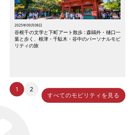
でとくに目立っていた展示をピックアップしてス
ナップ！ 写真と一緒にモビリティの魅力や特徴
をご紹介したいと思います。 2026年以降、どん
な乗用具が市場に出回るのか、今後の展望が気に
2025年09月08日
なる方は必見です。
谷根千の文学と下町アート散歩 : 森鷗外・樋口一
葉と歩く、根津・千駄木・谷中のパーソナルモビ
リティの旅
1
2
東京の東側に広がる谷根千（谷中・根津・千駄
すべてのモビリティを見る
木）は、どこか懐かしい下町の空気が漂うエリ
ア。石畳の路地、昭和の商店街、そして猫の姿が
似合うこの街は、明治・大正期には文学者たちの
舞台でもありました。 そして今、坂道の多いこ
のエリアを散策するのに便利なのが電動キックボ
ードやEバイクなどのパーソナルモビリティ。歩