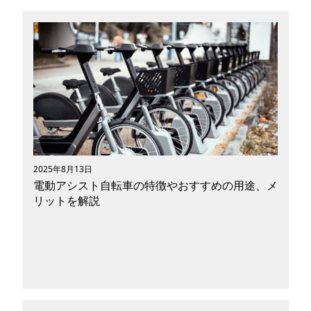
いま、MaaS（Mobility as a Service）の取り組
みが全国で広がっています。公共交通やシェアサ
イクル、電動キックボードなどの電動モビリティ
を、Suica・PASMOなどの交通系ICで一括決済・
予約できる仕組みは、利用者にとって非常に便利
で心理的なハードルを下げる大きな力になりま
す。この記事では、MaaSが目指す未来の移動の
かたちをわかりやすく整理しつつ、金沢で楽しめ
る「電動アシスト自転車×交通系決済」の3時間
モデルコースまで詳しく紹介します。
2025年8月13日
電動アシスト自転車の特徴やおすすめの用途、メ
リットを解説