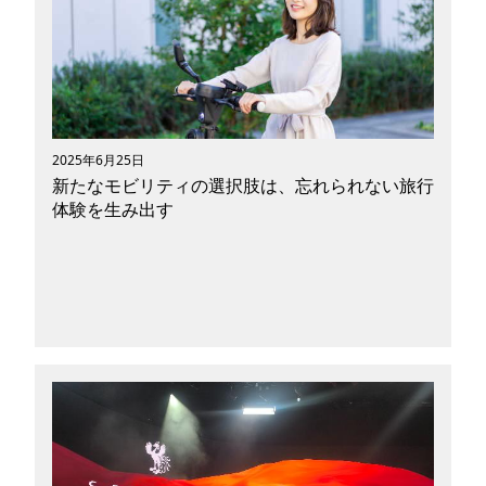
いる」という稀有な自治体です。2024年には世
界文化遺産の国内推薦候補に「飛鳥・藤原の宮
都」が選定されており、2026年の正式登録を目
指しています。豊かな自然と由緒ある日本の歴史
を体感できる明日香村ですが、人口減少率と財政
力指数が過疎地の要件に該当するとして、2017
年4月には過疎地域の指定を受けました。止まら
2025年6月25日
ない人口減少と少子高齢化を改善すべく、現在明
新たなモビリティの選択肢は、忘れられない旅行
日香村ではさまざまな施策を打っています。今回
体験を生み出す
は、村の認知度向上と観光業の発展を目指す取り
組みの一つである「明日香村まるごと博物館事
業」と「レンタサイクル事業」の繋がりについて
紹介したいと思います。大自然や歴史が好きな方
はもちろん、「京都・奈良は何度も訪れているけ
れど、主要な観光スポットは行き尽くしたので新
しい旅行プランが知りたい！」と思っている方も
新しいサービスや技術が日々開発されています。
必見です。読了後はきっと、明日香村の美しい大
多様な交通網は人々の生活を豊かにし、時に新し
自然と日本の歴史を満喫したくなるはずですよ。
い発見を与えてくれるでしょう。そんな新しい動
向にいち早く注目しているのがツーリズム業界で