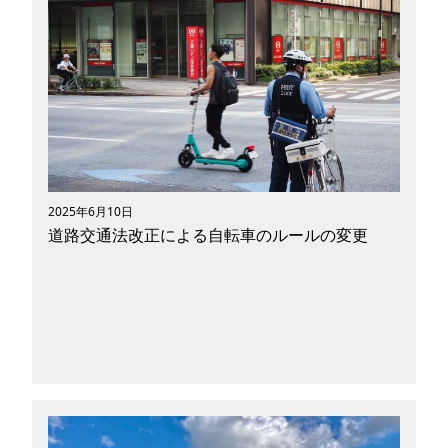
近場の移動が楽になるモビリティ「電動アシスト
付き自転車」。通勤や通学利用はもちろん、子供
の送迎手段として、子育て中のママ・パパにも多
く使われています。今回の記事では電動アシスト
付き自転車の特徴やメリット、ライフスタイル毎
のニーズなど…さまざまな角度からモビリティの
魅力や特徴を紐解いていきたいと思います。
2025年6月10日
道路交通法改正による自転車のルールの変更
短距離移動に便利な自転車。通勤や通学、子供の
送迎などで利用している方も多いのではないでし