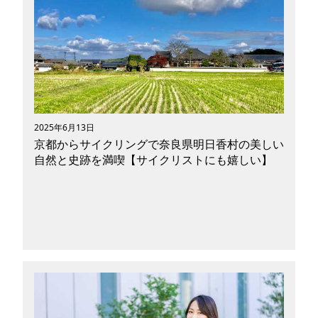
ょうか。最もポピュラーな自転車（シティサイク
ル）はもちろん、ロードバイクやクロスバイクな
どのスポーツ自転車や電動自転車を街中で見かけ
ることも多くなりました。一方、走行中のながら
スマホや酒気帯び運転による死亡事故が近年増加
傾向にあり、交通事故の抑止が課題と言われてい
ます。このような背景から、2024年11月に道路
交通法が改正され、自転車の危険運転に対する罰
2025年6月13日
則が整備されることになりました。今回は、具体
京都からサイクリングで奈良県明日香村の美しい
的な変更点や罰則の内容、道路交通法変更による
自然と史跡を満喫【サイクリストにも嬉しい】
影響や効果、私たちが自転車を運転する際の注意
点について紹介したいと思います。
皆さんは、奈良県明日香村という地名をご存知で
すか？奈良県中央部に位置する明日香村は「日本
で唯一、全域が古都保存法対象地域に指定されて