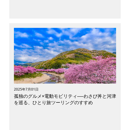
近江八景の美しさを、歌川広重の浮世絵と現地の
絶景を比較しながら巡る聖地巡礼ツーリング。さ
らに『ちはやふる』『バジリスク 〜甲賀忍法
帖〜』『けいおん！』など、滋賀ゆかりのアニメ
聖地にも立ち寄り、電動モビリティで巡る自転車
旅を満喫。温泉・グルメ情報も網羅した、文学・
歴史・ポップカルチャーが交錯する滋賀・日本文
化巡礼プラン。
2025年7月01日
孤独のグルメ×電動モビリティ──わさび丼と河津
を巡る、ひとり旅ツーリングのすすめ