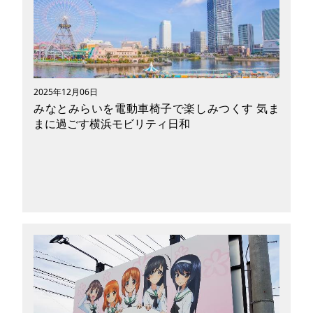
と夏帆さんが演じる再生ロマンスコメディの舞
台・高円寺。そこから、又吉直樹さんの『火花』
の聖地である喫茶店を経由し、井の頭公園を抜
け、宮崎駿監督が愛した三鷹のジブリ美術館ま
で。今回は、これら聖地を巡る特別なツーリング
にご案内します。小回りが利くモビリティは、賑
2025年12月06日
わう商店街から穏やかな自然まで、このエリアの
みなとみらいを電動車椅子で楽しみつくす 気ま
空気感と自由を深く味わうのに最適です。最新の
まに過ごす横浜モビリティ日和
感動と普遍的なアニメーションの魔法を肌で感
じ、心を躍らせる旅を始めましょう。
関東を代表するウォーターフロント地区、みなと
みらい。横浜赤レンガ倉庫や中華街など、数々の
観光スポットに恵まれたエリアです。 街の先進
性を重視するみなとみらいは、車椅子ユーザーへ
のアプローチが充実していることも特徴的。 本