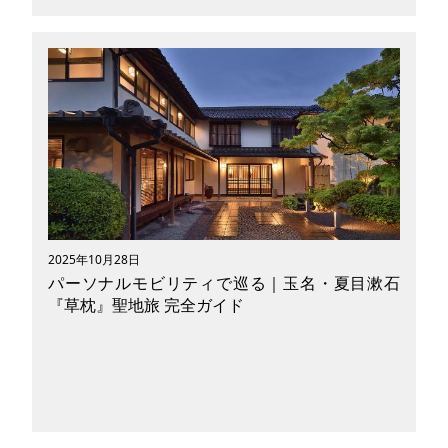
皆さんは水上バスに乗ったことがありますか？
「屋形船や遊覧船、フェリーと何が違うの？」
「船に乗る＝高いお金がかかりそう…。」と思っ
ている方や「水上バスという名前は知っているけ
れど、実際に利用したことはない…。」という方
は意外と多いのではないでしょうか。実は東京都
内でも、お手頃な価格で水上バスに乗船できるス
ポットがあります。今回は東京の主要観光地を結
ぶ水上バス「TOKYO CRUISE」の魅力について
2025年10月28日
紹介します。
パーソナルモビリティで巡る｜玉名・夏目漱石
『草枕』聖地旅 完全ガイド