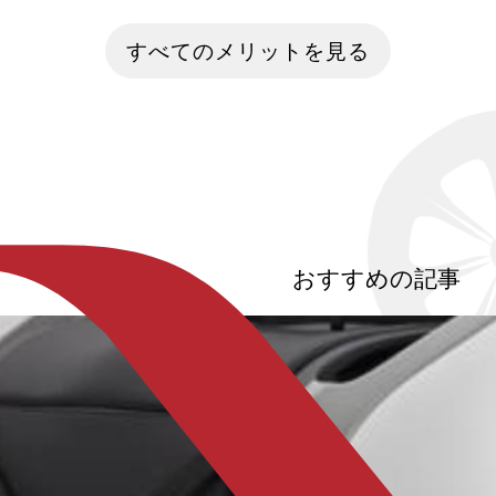
動車。趣味で楽しむ方はもちろん、家族
動機付自転車（
のレジャーや通勤のために所有している
新区分が登場し
すべてのメリットを見る
方も多いのではないでしょうか。しかし
動自転車との違
一般的なガソリン車は二酸化炭素の排出
ず。この記事で
量が多く、地球温暖化の進行に大きな影
から、他の乗り
響をもたらすと懸念されています。現
許、交通ルール
在、カーボンニュートラルの観点から二
ルを守って安全
酸化炭素の排出を抑える自動車の開発が
を解消します。
進み、少しずつ一般家庭への普及も進ん
でいます。今回は「究極のエコカー」と
して近年開発が進んでいる「水素自動
車」について紹介します。
おすすめの記事