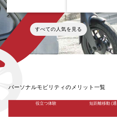
皆さんは最近話題の「UNI-
2025年9月25日、トヨタ自
ONE（ユニワン）」というハンズ
式会社（以下トヨタ）開発の
すべての人気を見る
フリーパーソナルモビリティをご
ーブン・シティ（Woven Cit
存じですか？ホンダ（本田技研工
が静岡県裾野市にオープンし
業株式会社）が開発した手を使わ
来型実証都市としての期待が
ずに移動の自由をかなえる乗用具
っています。 新たなルールを
で、2025年9月24日から国内法人
た道路の開発や地下道や信号
向けの販売を開始すると発表され
備・新型モビリティの実証な
ました。 近未来感あるスタイリッ
ヨタ主導での実証実験に留
シュな見た目の「UNI-ONE」とは
ず、自動車業界ではない複数
どんなモビリティなのか、機能性
賛企業が参画して多角的な観
や想定している使用シーン、具体
ら検証を行う「新しい街づく
的な導入事例と合わせて紐解いて
形」にいま注目が集まって
いきたいと思います。
す。 ウーブン・シティを取り
協賛企業が実施する街づくり
パーソナルモビリティのメリット一覧
いて、具体的な導入事例など
えて詳しく解説したいと思
す。
役立つ体験
短距離移動 (通勤