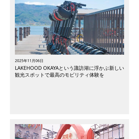
という立地の良さを誇る長野県の諏訪エリア。諏
訪湖周辺といえば、避暑地や花火大会といったイ
メージを持っている方も多いかもしれませんが、
縄文時代から続く歴史文化・季節によって色を変
える美しい山や湖の景色・日本酒や味噌などの醸
造文化や湯量と源泉豊富な温泉など……日本の美
しさや伝統を肌で感じることができる趣ある街で
す。観光地としての人気はもちろん、最近では移
住先やデュアルライフの拠点としても注目を集め
2025年11月06日
ている、人気上昇中の諏訪湖周辺エリアの魅力を
LAKEHOOD OKAYAという諏訪湖に浮かぶ新しい
紐解いていきたいと思います。
観光スポットで最高のモビリティ体験を
八ヶ岳や諏訪湖などの雄大な自然を感じることが
できる場所として有名な長野県の諏訪エリア。諏