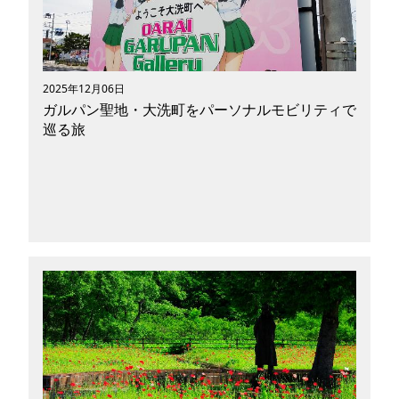
記事では、電動車椅子で来訪できるみなとみらい
のスポットをご紹介します。 「グルメも夜景も
観光も諦めたくない！」。そんな電動車椅子ユー
ザーの皆様のお役に、少しでも立てれば幸いで
す。
2025年12月06日
ガルパン聖地・大洗町をパーソナルモビリティで
巡る旅
ガルパンの舞台となった茨城県大洗町は、町全体
が作品世界と重なり合う少し特別な聖地です。海
辺や昔ながらの通り、大洗磯前神社などをパーソ
ナルモビリティや電動モビリティで巡ると、アニ
メ『ガールズ＆パンツァー』のシーンと現実の街
並みが静かに重なっていきます。本記事では、ガ
ルパンと大洗の関係やモビリティでの回り方、訪