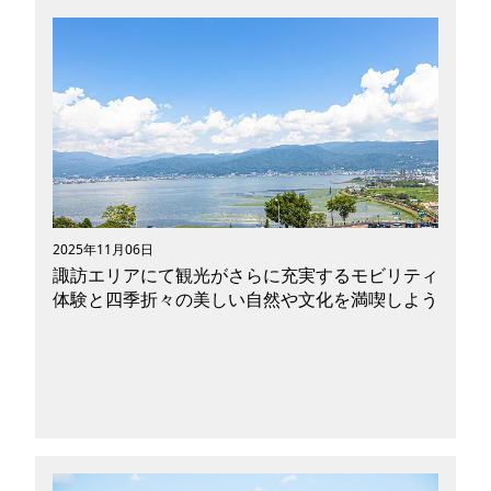
熊本県玉名市を舞台に、夏目漱石『草枕』の世界
をめぐる旅へ。草枕交流館や前田家別邸、草枕温
泉てんすいを訪ね、文学碑を巡りながら、玉名ラ
ーメンや有明海の海の幸などご当地グルメも堪
能。パーソナルモビリティ（電動キックボード・
Eバイク）で巡るからこそ、温泉・食・文学の魅
力を一日で体感できるモデルコースを紹介しま
す。
2025年11月06日
諏訪エリアにて観光がさらに充実するモビリティ
体験と四季折々の美しい自然や文化を満喫しよう
首都圏から中央自動車道・JR中央本線で約2時間