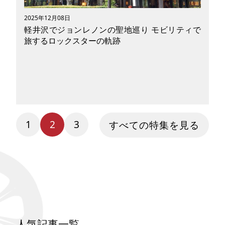
物たちが、不思議と現在の旅の感覚と重なってき
ます。本記事では、詩集『春と修羅』にも触れな
2025年12月08日
がら、花巻・盛岡・雫石をめぐる聖地巡礼ツーリ
軽井沢でジョンレノンの聖地巡り モビリティで
ングと、立ち寄りたい温泉やグルメを紹介しま
旅するロックスターの軌跡
す。
1
2
3
ジョンレノンの思い出とともに、万平ホテルやカ
すべての特集を見る
フェなどの軽井沢スポットを巡る旅に出かけませ
んか？ 数々の名曲を残した伝説的バンド、ビー
トルズのギタリストであるジョンレノン。日本人
である妻・オノヨーコの影響もあり、ジョンレノ
ンは多くの日本文化を愛していました。 俳句や
禅、相撲などにも親しんだジョンレノンですが、
彼が特別思い入れのある土地といえばやはり軽井
沢です。 この記事では、電動自転車をはじめと
人気記事一覧
するモビリティで来訪できるエリアから、ジョン