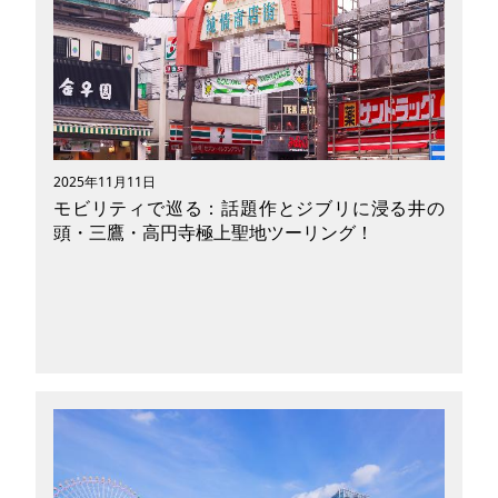
訪6市町村の一つであり、諏訪湖に面した「岡谷
市」に2023年6月オープンした新しい施設
「LAKEHOOD OKAYA」をご存じでしょうか？
nn湖に浮かぶ絶景カフェや豊富なアクティビテ
ィが楽しめるスポットとして、いま注目度が高ま
っています。「LAKEHOOD OKAYA」とはどんな
ところなのか、おすすめの楽しみ方やアクティビ
ティをたっぷりご紹介したいと思います。
2025年11月11日
モビリティで巡る：話題作とジブリに浸る井の
頭・三鷹・高円寺極上聖地ツーリング！
「完璧な俺の、何がダメだったんだ！？」のキャ
ッチフレーズで話題沸騰のドラマ『じゃあ あん
たが作ってみろよ』は、第5話を迎え、ファンに
よる聖地巡礼が開始されています。竹内涼真さん