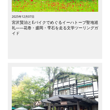
れるファンと住民との心地よい距離感をていねい
にご紹介します。
2025年12月07日
宮沢賢治とEバイクでめぐるイーハトーブ聖地巡
礼――花巻・盛岡・雫石を走る文学ツーリングガ
イド
宮沢賢治の物語や詩に心を動かされたことのある
人なら、一度は「イーハトーブ」と呼ばれる理想
郷を、自分の足で歩いてみたいと思ったことがあ
るかもしれません。岩手県花巻市や盛岡市、その
西に広がる雫石町には、賢治が暮らし、教え、書
き続けた風景が今も静かに残っています。そこを
Eバイク（電動アシスト自転車）などのモビリテ
ィ自転車でゆっくり走ると、作品の言葉や登場人