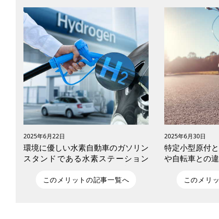
2025年6月22日
2025年6月30日
環境に優しい水素自動車のガソリン
特定小型原付と
スタンドである水素ステーション
や自転車との違
は、2030年までにどこまで設置が
進むのか
このメリットの記事一覧へ
このメリ
重い荷物の運搬や長距離移動に便利な自
2023年の道路