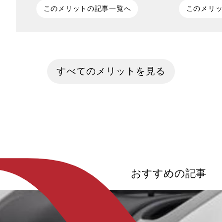
このメリットの記事一覧へ
このメリ
少子高齢化、気候変動対策、都市化の進
情報通信技術(IC
行──現代社会の課題に対し、モビリテ
た次世代
ィ（移動手段）の世界では革新的な技術
「MaaS（Mobilit
すべてのメリットを見る
による変革が進行しています。自動車は
先進国を中心に
もはや「単なる移動の道具」ではなく、
も普及の波に乗
AI・IoT・再生可能エネルギーを取り込
でいる技術です。
み、交通・物流・都市構造までも変えよ
みなのか、都市
うとしています。本記事では、そんなモ
内容や世界で目
ビリティの進化を牽引する3つの領域、
される市場規模
「自動運転」「EV（電気自動車）」「未
く紐解いていきた
来モビリティ」について、それぞれの現
状と将来像を包括的に解説します。
おすすめの記事