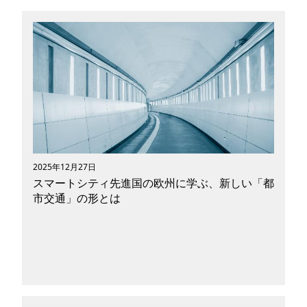
重い荷物の運搬や長距離移動に便利な自動車。趣
味で楽しむ方はもちろん、家族のレジャーや通勤
のために所有している方も多いのではないでしょ
うか。しかし一般的なガソリン車は二酸化炭素の
排出量が多く、地球温暖化の進行に大きな影響を
もたらすと懸念されています。現在、カーボンニ
ュートラルの観点から二酸化炭素の排出を抑える
自動車の開発が進み、少しずつ一般家庭への普及
も進んでいます。今回は「究極のエコカー」とし
て近年開発が進んでいる「水素自動車」について
2025年12月27日
紹介します。
スマートシティ先進国の欧州に学ぶ、新しい「都
市交通」の形とは