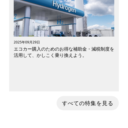
す。 2025年4月から10月の間に大阪万博会場へ
の交通手段として運行したことで話題の「まほろ
ば」は水素で動く「水素燃料電池船」です。 水
素燃料電池船とはどんなモビリティなのか、開発
企業である岩谷産業株式会社(以下岩谷産業)が力
を入れている水素エネルギー事業と合わせてご紹
介します。
2025年09月29日
エコカー購入のためのお得な補助金・減税制度を
活用して、かしこく乗り換えよう。
最近普及が進んでいるエコカー(EVカー・HVカー
すべての特集を見る
など)は、環境に優しく燃料費も抑えられると今
注目が集まっています。現在、国内の主要自動車
メーカーがさまざまな車種のエコカーを販売して