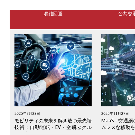
ト公式㏋より）
混雑回避
公共交
2025年7月28日
2025年11月27日
モビリティの未来を解き放つ最先端
MaaS - 交
技術：自動運転・EV・空飛ぶクル
ムレスな移動を
マが変える移動体験