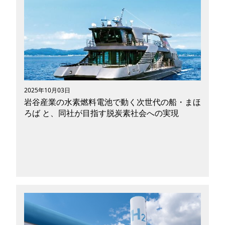
City）」が静岡県裾野市にオープンし、日本国内
ではいまスマートシティへの関心が高まっていま
す。 スイスの国際経営開発研究所（IMD）が発
表した世界スマートシティ指数（2025）の順位
は大阪99位、東京108位（※）とやや下位に位置
しており、世界基準で判断すると日本はスマート
シティ後進国。まだまだ発展途中であると言える
でしょう。 （※エントリーは全146都市） 1位が
2025年10月03日
スイスのチューリッヒ、2位はノルウェーのオス
岩谷産業の水素燃料電池で動く次世代の船・まほ
ロ、3位はジュネーブと、ヨーロッパがトップ３
ろば と、同社が目指す脱炭素社会への実現
に君臨していることから、上位を占める国は欧州
が多数であることがわかります。 スマートシテ
ィ先進国の欧州ではどのように都市開発が進めら
れているのか、交通の次世代化に繋がる取り組み
と合わせてご紹介します。
最近世界で開発が進んでいる次世代エネルギー。
環境保全の観点からも化石燃料に変わる新しい燃
料で動くモビリティが次々と生み出されていま