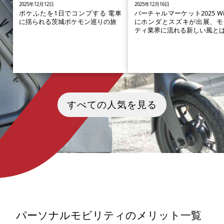
2025年12月12日
2025年12月16日
ポケふたを1日でコンプする 電車
バーチャルマーケット2025 Win
に揺られる茨城ポケモン巡りの旅
にホンダとスズキが出展、モ
ティ業界に流れる新しい風と
茨城県の「ポケふた」を巡ってみ
株式会社HIKKYが2025年12
よう！ ポケふたとは、ポケモンが
（土）から12月21日（日）
すべての人気を見る
描かれた地域ごとのオリジナルマ
する、VR上で開催される最大
ンホール（の蓋）のこと。設置さ
メタバースイベント「バーチ
れるポケふたは世界に1枚で、バラ
マーケット 2025 Winter」に
エティー豊かなポケモンたちが登
モビリティーメーカーのスズ
場しています。 ファンも喜び地域
式会社（以下スズキ）と本田
も活性化する、まさにWin-Winの
工業株式会社（以下ホンダ）
効果をもたらしているポケふた。
展すると、いま話題です。 バ
今回は数ある都道府県のなかで
ャルマーケットとはどんなイ
も、茨城県のポケふたを1日で巡る
トなのか、モビリティーメー
コースを提案していきます。 レッ
がいったいどんな形でイベン
クウザをはじめとする人気のポケ
参画しているのか、イベント
モンたちのマンホールを、設置さ
どころなど、さまざまな角度
れたスポットの魅力とともに発見
紐解いていきたいと思いま
パーソナルモビリティのメリット一覧
していきましょう。
（画像引用：バーチャルマー