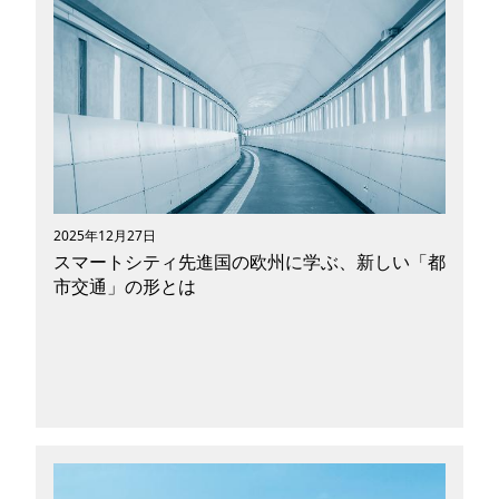
2025年9月25日、トヨタ自動車株式会社（以下ト
ヨタ）開発の「ウーブン・シティ（Woven
City）」が静岡県裾野市にオープンし、日本国内
ではいまスマートシティへの関心が高まっていま
す。 スイスの国際経営開発研究所（IMD）が発
表した世界スマートシティ指数（2025）の順位
は大阪99位、東京108位（※）とやや下位に位置
しており、世界基準で判断すると日本はスマート
シティ後進国。まだまだ発展途中であると言える
でしょう。 （※エントリーは全146都市） 1位が
2025年12月27日
スイスのチューリッヒ、2位はノルウェーのオス
スマートシティ先進国の欧州に学ぶ、新しい「都
ロ、3位はジュネーブと、ヨーロッパがトップ３
市交通」の形とは
に君臨していることから、上位を占める国は欧州
が多数であることがわかります。 スマートシテ
ィ先進国の欧州ではどのように都市開発が進めら
れているのか、交通の次世代化に繋がる取り組み
と合わせてご紹介します。
2025年9月25日、トヨタ自動車株式会社（以下ト
ヨタ）開発の「ウーブン・シティ（Woven