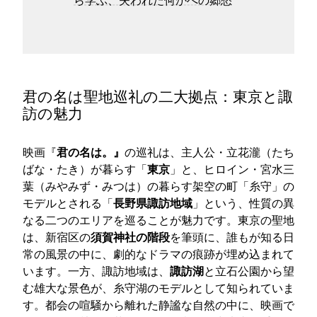
君の名は聖地巡礼の二大拠点：東京と諏
訪の魅力
映画『
君の名は。』
の巡礼は、主人公・立花瀧（たち
ばな・たき）が暮らす「
東京
」と、ヒロイン・宮水三
葉（みやみず・みつは）の暮らす架空の町「糸守」の
モデルとされる「
長野県諏訪地域
」という、性質の異
なる二つのエリアを巡ることが魅力です。東京の聖地
は、新宿区の
須賀神社の階段
を筆頭に、誰もが知る日
常の風景の中に、劇的なドラマの痕跡が埋め込まれて
います。一方、諏訪地域は、
諏訪湖
と立石公園から望
む雄大な景色が、糸守湖のモデルとして知られていま
す。都会の喧騒から離れた静謐な自然の中に、映画で