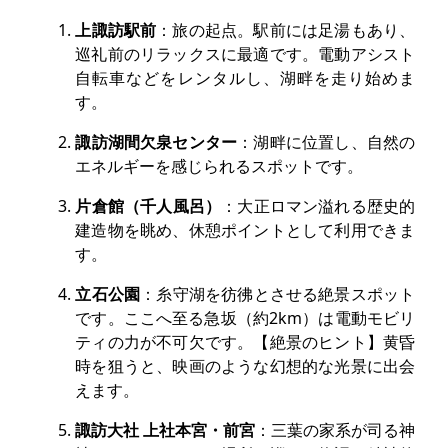
上諏訪駅前
：旅の起点。駅前には足湯もあり、
巡礼前のリラックスに最適です。電動アシスト
自転車などをレンタルし、湖畔を走り始めま
す。
諏訪湖間欠泉センター
：湖畔に位置し、自然の
エネルギーを感じられるスポットです。
片倉館（千人風呂）
：大正ロマン溢れる歴史的
建造物を眺め、休憩ポイントとして利用できま
す。
立石公園
：糸守湖を彷彿とさせる絶景スポット
です。ここへ至る急坂（約2km）は電動モビリ
ティの力が不可欠です。【絶景のヒント】黄昏
時を狙うと、映画のような幻想的な光景に出会
えます。
諏訪大社 上社本宮・前宮
：三葉の家系が司る神