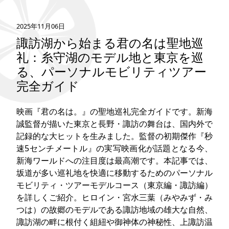
タグ
2025年11月06日
諏訪湖から始まる君の名は聖地巡
お問い合わせ
礼：糸守湖のモデル地と東京を巡
る、パーソナルモビリティツアー
完全ガイド
映画『君の名は。』の聖地巡礼完全ガイドです。新海
誠監督が描いた東京と長野・諏訪の舞台は、国内外で
記録的な大ヒットを生みました。監督の初期傑作『秒
速5センチメートル』の実写映画化が話題となる今、
新海ワールドへの注目度は最高潮です。本記事では、
坂道が多い巡礼地を快適に移動するためのパーソナル
モビリティ・ツアーモデルコース（東京編・諏訪編）
を詳しくご紹介。ヒロイン・宮水三葉（みやみず・み
つは）の故郷のモデルである諏訪地域の雄大な自然、
諏訪湖の畔に根付く組紐や御神体の神秘性、上諏訪温