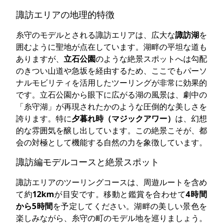
諏訪エリアの地理的特徴
糸守のモデルとされる諏訪エリアは、広大な
諏訪湖
を
囲むように聖地が点在しています。湖畔の平坦な道も
ありますが、
立石公園
のような絶景スポットへは勾配
のきつい山道や急坂を経由するため、ここでもパーソ
ナルモビリティを活用したツーリングが非常に効果的
です。立石公園から眼下に広がる湖の風景は、劇中の
「糸守湖」が再現されたかのような圧倒的な美しさを
誇ります。特に
夕暮れ時（マジックアワー）
は、幻想
的な雰囲気を醸し出しています。この絶景こそが、都
会の対極として機能する自然の力を象徴しています。
諏訪編モデルコースと絶景スポット
諏訪エリアのツーリングコースは、周遊ルートを含め
て約
12km
が目安です。移動と鑑賞を合わせて
4時間
から5時間
を予定してください。湖畔の美しい景色を
楽しみながら、糸守の町のモデル地を巡りましょう。