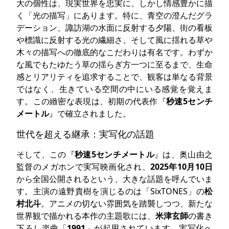
大の個性は、現実世界を忠実に、しかし情感豊かに描
く「光の描写」にあります。特に、青空の澄んだグラ
デーション、諏訪湖の水面に反射する夕陽、街の看板
や標識に反射する光の繊細さ、そして風に揺れる草や
木々の描写への徹底的なこだわりは有名です。わずか
な風でもたゆたう草の揺らぎ方一つに至るまで、生命
感とリアリティを追求することで、観客は単なる背景
ではなく、生きている空間の中にいる感覚を覚えま
す。この緻密な表現は、初期の代表作『
秒速5センチ
メートル
』で確立されました。
世代を超える継承：実写化の話題
そして、この『
秒速5センチメートル
』は、奥山由之
監督のメガホンで実写映画化され、
2025年10月10日
から全国公開されるという、大きな話題を呼んでいま
す。主演の遠野貴樹を演じるのは「SixTONES」の
松
村北斗
。アニメの切ない雰囲気を踏襲しつつ、新たな
世界観で描かれる本作の主題歌には、
米津玄師
の書き
下ろし楽曲「
1991
」が起用されています。実写化へ