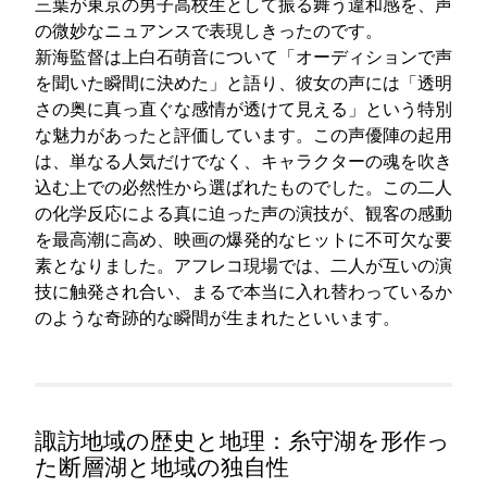
三葉が東京の男子高校生として振る舞う違和感を、声
の微妙なニュアンスで表現しきったのです。
新海監督は上白石萌音について「オーディションで声
を聞いた瞬間に決めた」と語り、彼女の声には「透明
さの奥に真っ直ぐな感情が透けて見える」という特別
な魅力があったと評価しています。この声優陣の起用
は、単なる人気だけでなく、キャラクターの魂を吹き
込む上での必然性から選ばれたものでした。この二人
の化学反応による真に迫った声の演技が、観客の感動
を最高潮に高め、映画の爆発的なヒットに不可欠な要
素となりました。アフレコ現場では、二人が互いの演
技に触発され合い、まるで本当に入れ替わっているか
のような奇跡的な瞬間が生まれたといいます。
諏訪地域の歴史と地理：糸守湖を形作っ
た断層湖と地域の独自性