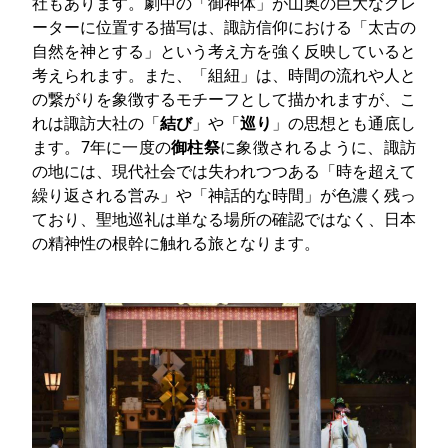
社もあります。劇中の「御神体」が山奥の巨大なクレ
ーターに位置する描写は、諏訪信仰における「太古の
自然を神とする」という考え方を強く反映していると
考えられます。また、「組紐」は、時間の流れや人と
の繋がりを象徴するモチーフとして描かれますが、こ
れは諏訪大社の「
結び
」や「
巡り
」の思想とも通底し
ます。7年に一度の
御柱祭
に象徴されるように、諏訪
の地には、現代社会では失われつつある「時を超えて
繰り返される営み」や「神話的な時間」が色濃く残っ
ており、聖地巡礼は単なる場所の確認ではなく、日本
の精神性の根幹に触れる旅となります。