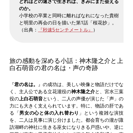
どれほどの速さで生きれば、きみにまた会える
のか。
小学校の卒業と同時に離ればなれになった貴樹
と明里の再会の日を描いた第1話「桜花抄」。
（出典：
『秒速5センチメートル』
）
旅の感動を深める小話：神木隆之介と上
白石萌音の君の名は・声の奇跡
『
君の名は。
』の成功は、美しい映像と物語だけでな
く、主人公である立花瀧役の
神木隆之介
と、宮水三葉
役の
上白石萌音
という、二人の声優が演じた「声」の
力にも大きく支えられています。特に、物語の肝であ
る「
男女の心と体の入れ替わり
」という複雑な演技
を、二人は見事に演じ分けました。都会育ちの瀧が諏
訪湖畔の神社に生きる巫女になりきる戸惑いや、逆に