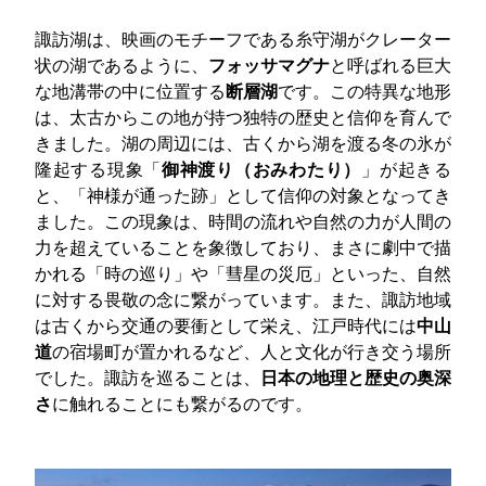
諏訪湖は、映画のモチーフである糸守湖がクレーター
状の湖であるように、
フォッサマグナ
と呼ばれる巨大
な地溝帯の中に位置する
断層湖
です。この特異な地形
は、太古からこの地が持つ独特の歴史と信仰を育んで
きました。湖の周辺には、古くから湖を渡る冬の氷が
隆起する現象「
御神渡り（おみわたり）
」が起きる
と、「神様が通った跡」として信仰の対象となってき
ました。この現象は、時間の流れや自然の力が人間の
力を超えていることを象徴しており、まさに劇中で描
かれる「時の巡り」や「彗星の災厄」といった、自然
に対する畏敬の念に繋がっています。また、諏訪地域
は古くから交通の要衝として栄え、江戸時代には
中山
道
の宿場町が置かれるなど、人と文化が行き交う場所
でした。諏訪を巡ることは、
日本の地理と歴史の奥深
さ
に触れることにも繋がるのです。