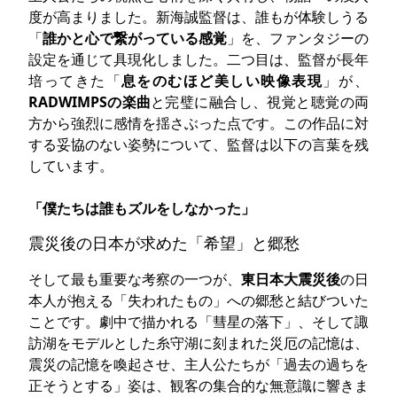
度が高まりました。新海誠監督は、誰もが体験しうる
「
誰かと心で繋がっている感覚
」を、ファンタジーの
設定を通じて具現化しました。二つ目は、監督が長年
培ってきた「
息をのむほど美しい映像表現
」が、
RADWIMPSの楽曲
と完璧に融合し、視覚と聴覚の両
方から強烈に感情を揺さぶった点です。この作品に対
する妥協のない姿勢について、監督は以下の言葉を残
しています。
「僕たちは誰もズルをしなかった」
震災後の日本が求めた「希望」と郷愁
そして最も重要な考察の一つが、
東日本大震災後
の日
本人が抱える「失われたもの」への郷愁と結びついた
ことです。劇中で描かれる「彗星の落下」、そして諏
訪湖をモデルとした糸守湖に刻まれた災厄の記憶は、
震災の記憶を喚起させ、主人公たちが「過去の過ちを
正そうとする」姿は、観客の集合的な無意識に響きま