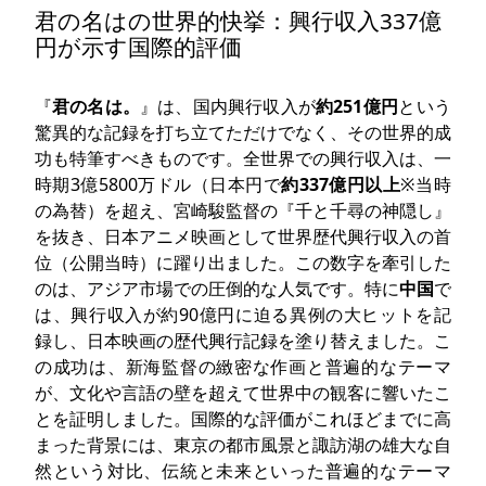
君の名はの世界的快挙：興行収入337億
円が示す国際的評価
『
君の名は。
』は、国内興行収入が
約251億円
という
驚異的な記録を打ち立てただけでなく、その世界的成
功も特筆すべきものです。全世界での興行収入は、一
時期3億5800万ドル（日本円で
約337億円以上
※当時
の為替）を超え、宮崎駿監督の『千と千尋の神隠し』
を抜き、日本アニメ映画として世界歴代興行収入の首
位（公開当時）に躍り出ました。この数字を牽引した
のは、アジア市場での圧倒的な人気です。特に
中国
で
は、興行収入が約90億円に迫る異例の大ヒットを記
録し、日本映画の歴代興行記録を塗り替えました。こ
の成功は、新海監督の緻密な作画と普遍的なテーマ
が、文化や言語の壁を超えて世界中の観客に響いたこ
とを証明しました。国際的な評価がこれほどまでに高
まった背景には、東京の都市風景と諏訪湖の雄大な自
然という対比、伝統と未来といった普遍的なテーマ