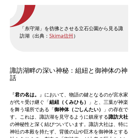
「糸守湖」を彷彿とさせる立石公園から見る諏
訪湖（出典：
Skima信州
）
諏訪湖畔の深い神秘：組紐と御神体の神
話
『
君の名は。
』において、物語の鍵となるのが宮水家
が代々受け継ぐ「
組紐（くみひも）
」と、三葉が神楽
を舞う場所である「
御神体（ごしんたい）
」の存在で
す。これは、諏訪湖を見守るように鎮座する
諏訪大社
の神秘性と深く結びついています。諏訪大社は、特に
神社の本殿を持たず、背後の山や巨木を御神体とする