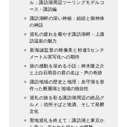
ル：諏訪湖周辺ツーリングモデルコ
ース・諏訪編
諏訪湖畔の深い神秘：組紐と御神体
の神話
巡礼の疲れを癒やす諏訪湖畔・上諏
訪温泉の魅力
新海誠監督の映像美と秒速5センチ
メートル実写化への期待
旅の感動を深める小話：神木隆之介
と上白石萌音の君の名は・声の奇跡
諏訪地域の歴史と地理：糸守湖を形
作った断層湖と地域の独自性
巡礼の旅を彩る諏訪湖周辺の絶品グ
ルメ：信州そばと地酒、そして発酵
文化
聖地巡礼を終えて：諏訪湖と東京か
ら学ぶ、失われた何かへの郷愁