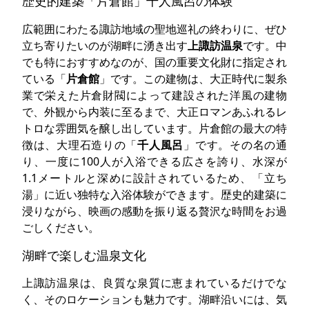
歴史的建築「片倉館」千人風呂の体験
広範囲にわたる諏訪地域の聖地巡礼の終わりに、ぜひ
立ち寄りたいのが湖畔に湧き出す
上諏訪温泉
です。中
でも特におすすめなのが、国の重要文化財に指定され
ている「
片倉館
」です。この建物は、大正時代に製糸
業で栄えた片倉財閥によって建設された洋風の建物
で、外観から内装に至るまで、大正ロマンあふれるレ
トロな雰囲気を醸し出しています。片倉館の最大の特
徴は、大理石造りの「
千人風呂
」です。その名の通
り、一度に100人が入浴できる広さを誇り、水深が
1.1メートルと深めに設計されているため、「立ち
湯」に近い独特な入浴体験ができます。歴史的建築に
浸りながら、映画の感動を振り返る贅沢な時間をお過
ごしください。
湖畔で楽しむ温泉文化
上諏訪温泉は、良質な泉質に恵まれているだけでな
く、そのロケーションも魅力です。湖畔沿いには、気